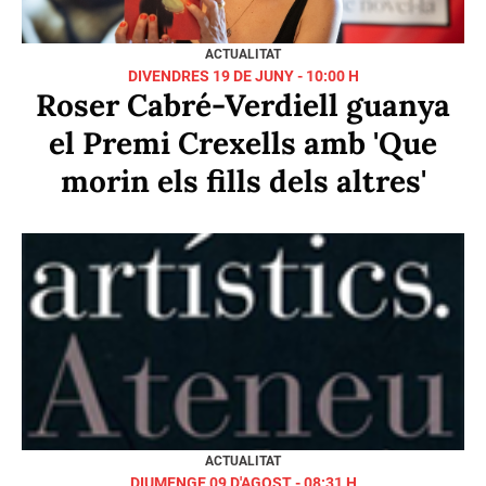
ACTUALITAT
DIVENDRES 19 DE JUNY - 10:00 H
Roser Cabré-Verdiell guanya
el Premi Crexells amb 'Que
morin els fills dels altres'
ACTUALITAT
DIUMENGE 09 D'AGOST - 08:31 H