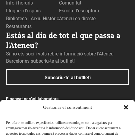
Info i horaris
Comunitat
Lloguer d’espais
Escola d’escriptura
Biblioteca i Arxiu Històric
Ateneu en directe
Restaurants
Estàs al dia de tot el que passa a
l'Ateneu?
Si no ets soci i vols rebre informació sobre l'Ateneu
Barcelonès subscriu-te al butlletí
Subscriu-te al butlletí
Finançat per
Col·laboradors
Gestionar el consentiment
Amb el suport
Per oferir les millors experiències, utilitzem tecnologies com ara galetes per
emmagatzemar i/o accedir a la informació del dispositiu. Donar el consentiment a
aquestes tecnologies ens permetrà processar dades com ara el comportament de