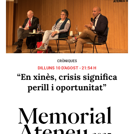
la Junta Directiva, guanya el
Premi Tribuna Atenea 2025
DIJOUS 05 DE JUNY - 13:50 H
“La traducció teatral no pot
desvincular-se del procés
escènic”