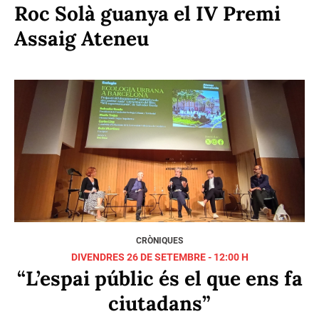
DIVENDRES 30 DE MAIG - 13:00 H
L’equip TàndEM de l’Arxiu de
la Corona d’Aragó visita
l'Ateneu
DIJOUS 29 DE MAIG - 10:15 H