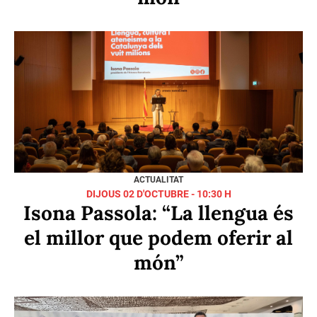
DIMECRES 30 DE JULIOL - 15:56 H
Teixint vincles entre ateneus:
l’equip TàndEM de l’Ateneo de
Madrid visita l’Ateneu
Barcelonès
ACTUALITAT