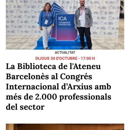
DILLUNS 10 D'AGOST - 21:54 H
La Gran Substitució, d’Albert
Pijuan, obra guanyadora del
LIV Premi Crexells
DIJOUS 05 DE JUNY - 14:50 H
Jordi Jiménez Guirao, vocal de