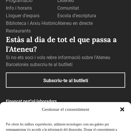
Programació
L’Ateneu
Info i horaris
Comunitat
Lloguer d’espais
Escola d’escriptura
Biblioteca i Arxiu Històric
Ateneu en directe
Restaurants
Estàs al dia de tot el que passa a
l'Ateneu?
Si no ets soci i vols rebre informació sobre l'Ateneu
Barcelonès subscriu-te al butlletí
Subscriu-te al butlletí
Finançat per
Col·laboradors
Gestionar el consentiment
Amb el suport
Per oferir les millors experiències, utilitzem tecnologies com ara galetes per
emmagatzemar i/o accedir a la informació del dispositiu. Donar el consentiment a