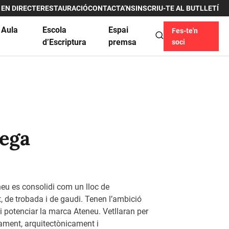
 EN DIRECTE
RESTAURACIÓ
CONTACTA’NS
INSCRIU-TE AL BUTLLETÍ
 Aula
Escola
Espai
Fes-te'n
u
d’Escriptura
premsa
soci
tega
neu es consolidi com un lloc de
, de trobada i de gaudi. Tenen l’ambició
 i potenciar la marca Ateneu. Vetllaran per
ment, arquitectònicament i