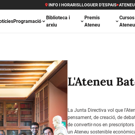
INFO I HORARIS
LLOGUER D’ESPAIS
ATENEU
Biblioteca i
Premis
Cursos
otícies
Programació
arxiu
Ateneu
Atene
L'Ateneu Ba
La Junta Directiva vol que l’Ate
pensament, de creació, de debat
de convertir-nos en prescriptors
un Ateneu sostenible econòmica