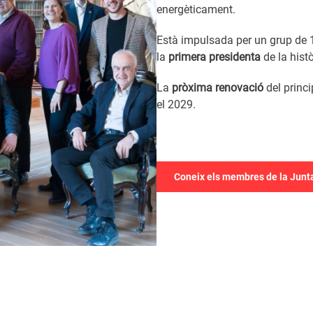
energèticament.
Està impulsada per un grup de 
la
primera presidenta
de la histò
La
pròxima renovació
del princi
el 2029.
Coneix els membres de la Junt