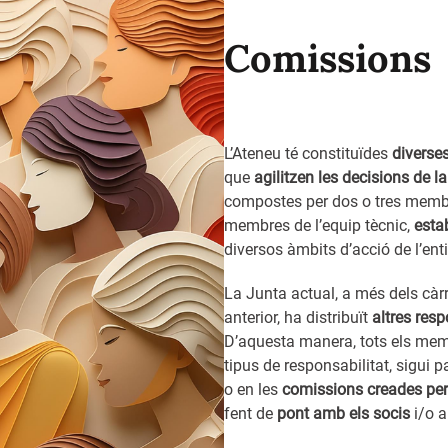
Comissions
L’Ateneu té constituïdes
diverse
que
agilitzen les decisions de l
compostes per dos o tres memb
membres de l’equip tècnic,
estab
diversos àmbits d’acció de l’enti
La Junta actual, a més dels càrr
anterior, ha distribuït
altres res
D’aquesta manera, tots els mem
tipus de responsabilitat, sigui p
o en les
comissions creades per 
fent de
pont amb els socis
i/o a