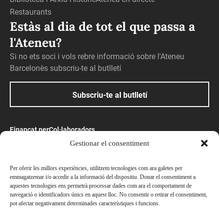
Restaurants
Estàs al dia de tot el que passa a
l'Ateneu?
Si no ets soci i vols rebre informació sobre l'Ateneu
Barcelonès subscriu-te al butlletí
Subscriu-te al butlletí
Finançat per
Col·laboradors
Gestionar el consentiment
Amb el suport
Per oferir les millors experiències, utilitzem tecnologies com ara galetes per
emmagatzemar i/o accedir a la informació del dispositiu. Donar el consentiment a
aquestes tecnologies ens permetrà processar dades com ara el comportament de
navegació o identificadors únics en aquest lloc. No consentir o retirar el consentiment,
pot afectar negativament determinades característiques i funcions.