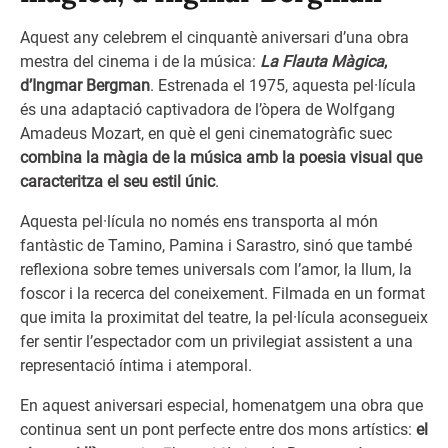
Aquest any celebrem el cinquantè aniversari d’una obra
mestra del cinema i de la música:
La Flauta Màgica
,
d’Ingmar Bergman
. Estrenada el 1975, aquesta pel·lícula
és una adaptació captivadora de l’òpera de Wolfgang
Amadeus Mozart, en què el geni cinematogràfic suec
combina la màgia de la música amb la poesia visual que
caracteritza el seu estil únic
.
Aquesta pel·lícula no només ens transporta al món
fantàstic de Tamino, Pamina i Sarastro, sinó que també
reflexiona sobre temes universals com l’amor, la llum, la
foscor i la recerca del coneixement. Filmada en un format
que imita la proximitat del teatre, la pel·lícula aconsegueix
fer sentir l’espectador com un privilegiat assistent a una
representació íntima i atemporal.
En aquest aniversari especial, homenatgem una obra que
continua sent un pont perfecte entre dos mons artístics:
el