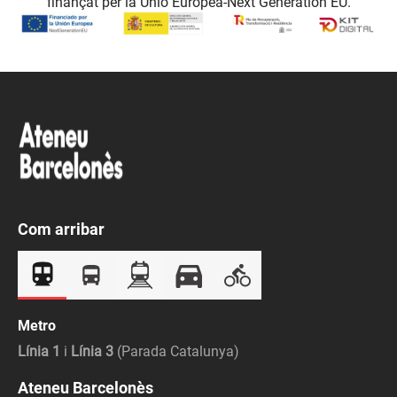
finançat per la Unió Europea-Next Generation EU.
Com arribar
Metro
Línia 1
i
Línia 3
(Parada Catalunya)
Ateneu Barcelonès