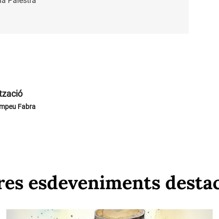
la Palestra
tzació
ompeu Fabra
res esdeveniments desta