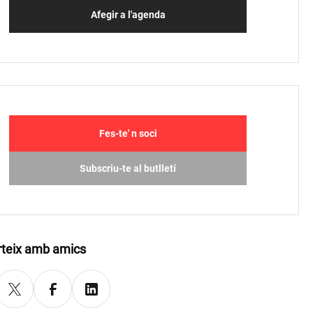
Afegir a l'agenda
Fes-te' n soci
Subscriu-te al butlletí
teix amb amics