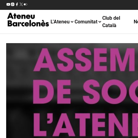
Club del
L’Ateneu
Comunitat
N
Català