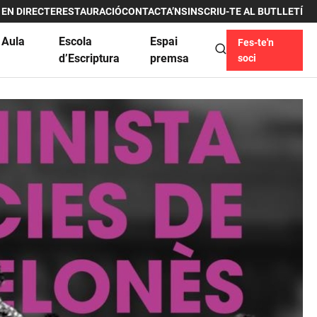
 EN DIRECTE
RESTAURACIÓ
CONTACTA’NS
INSCRIU-TE AL BUTLLETÍ
 Aula
Escola
Espai
Fes-te'n
u
d’Escriptura
premsa
soci