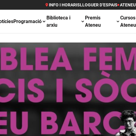
INFO I HORARIS
LLOGUER D’ESPAIS
ATENEU
Biblioteca i
Premis
Cursos
otícies
Programació
arxiu
Ateneu
Atene