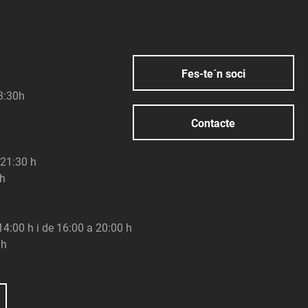
Fes-te´n soci
23:30h
Contacte
 21:30 h
 h
 14:00 h i de 16:00 a 20:00 h
 h