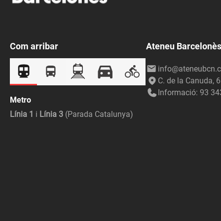
Com arribar
Ateneu Barcelonè
info@ateneubcn.c
C. de la Canuda, 
Informació: 93 34
Metro
Línia 1
i
Línia 3
(Parada Catalunya)