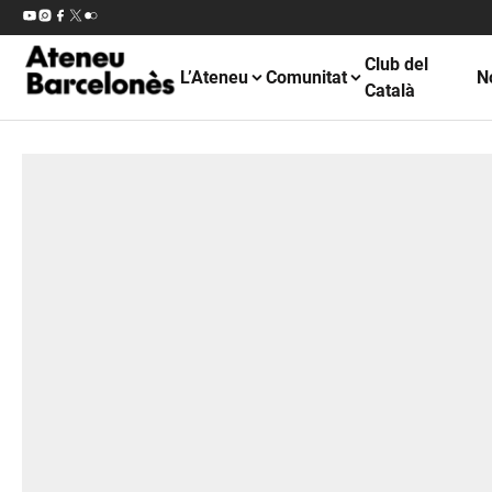
Club del
L’Ateneu
Comunitat
N
Català