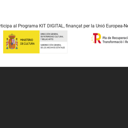
ticipa al Programa KIT DIGITAL, finançat per la Unió Europea-N