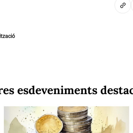
ització
res esdeveniments desta