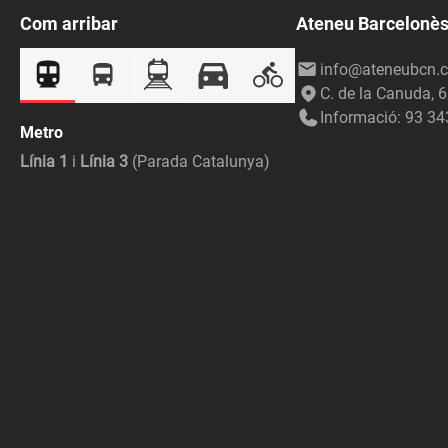
Com arribar
Ateneu Barcelonè
info@ateneubcn.c
C. de la Canuda, 
Informació: 93 34
Metro
Línia 1
i
Línia 3
(Parada Catalunya)