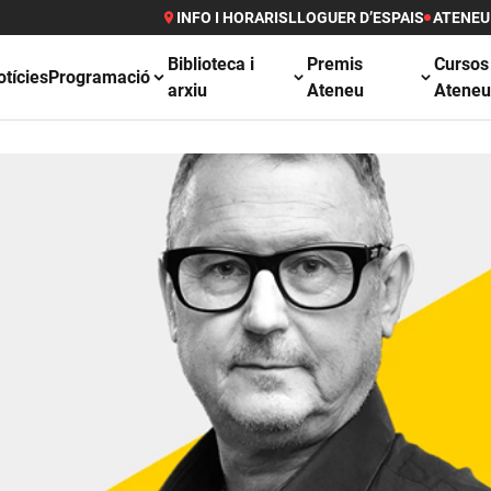
INFO I HORARIS
LLOGUER D’ESPAIS
ATENEU
Biblioteca i
Premis
Cursos
otícies
Programació
arxiu
Ateneu
Atene