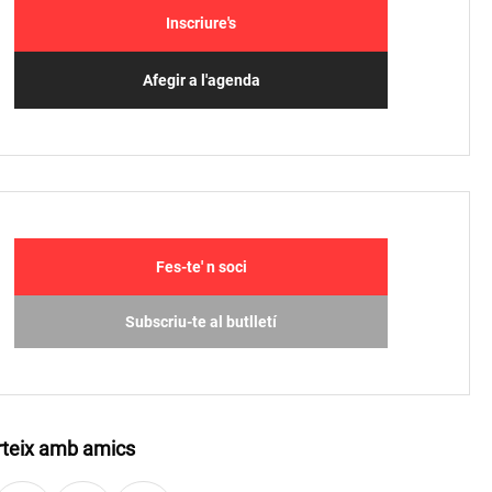
Inscriure's
Afegir a l'agenda
Fes-te' n soci
Subscriu-te al butlletí
teix amb amics