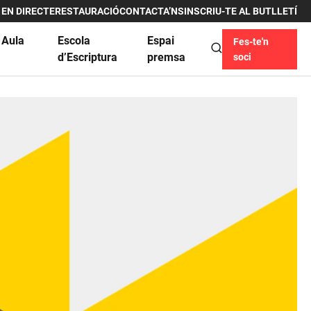
 EN DIRECTE
RESTAURACIÓ
CONTACTA’NS
INSCRIU-TE AL BUTLLETÍ
 Aula
Escola
Espai
Fes-te'n
u
d’Escriptura
premsa
soci