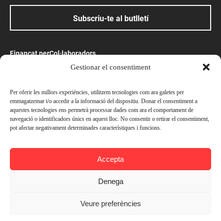
Subscriu-te al butlletí
Finançat per
Col·laboradors
Gestionar el consentiment
Amb el suport
Per oferir les millors experiències, utilitzem tecnologies com ara galetes per
emmagatzemar i/o accedir a la informació del dispositiu. Donar el consentiment a
aquestes tecnologies ens permetrà processar dades com ara el comportament de
navegació o identificadors únics en aquest lloc. No consentir o retirar el consentiment,
pot afectar negativament determinades característiques i funcions.
Preus
© Ateneu Barcelonès, 2026. Tots els drets reservats
Socis —
Gratuït
Accepta
Avís legal
No socis —
Gratuït
Política de privacitat
Denega
Política de cookies
Inscriure's
Veure preferències
Contacta’ns
Afegir a l'agenda