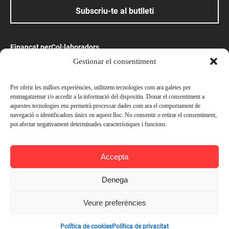
Subscriu-te al butlletí
Finançat per
Col·laboradors
Gestionar el consentiment
Amb el suport
Per oferir les millors experiències, utilitzem tecnologies com ara galetes per
emmagatzemar i/o accedir a la informació del dispositiu. Donar el consentiment a
aquestes tecnologies ens permetrà processar dades com ara el comportament de
navegació o identificadors únics en aquest lloc. No consentir o retirar el consentiment,
pot afectar negativament determinades característiques i funcions.
Preus
© Ateneu Barcelonès, 2026. Tots els drets reservats
Socis —
Gratuït
Accepta
Avís legal
No socis —
Gratuït
Política de privacitat
Denega
Política de cookies
Inscriure's
Veure preferències
Contacta’ns
Afegir a l'agenda
Política de cookies
Política de privacitat