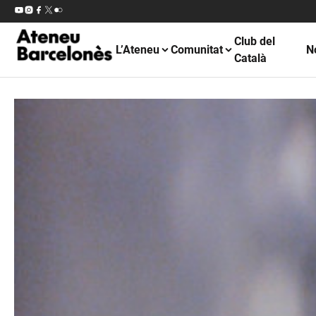
Club del
L’Ateneu
Comunitat
N
Català