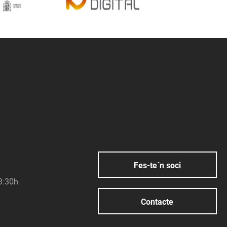
Fes-te´n soci
23:30h
Contacte