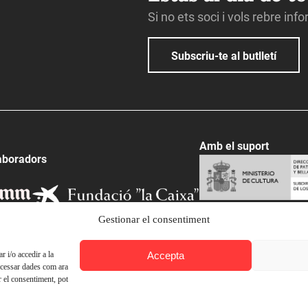
Si no ets soci i vols rebre inf
Subscriu-te al butlletí
Amb el suport
aboradors
Gestionar el consentiment
Accepta
 i/o accedir a la
ocessar dades com ara
r el consentiment, pot
© Ateneu Barcelonès, 2026. Tots els drets reservats