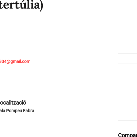
tertúlia)
2304@gmail.com
ocalització
ala Pompeu Fabra
Compar