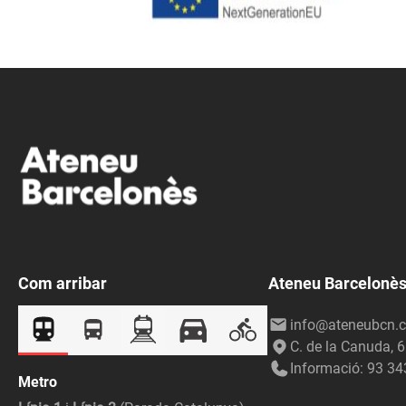
Com arribar
Ateneu Barcelonè
info@ateneubcn.c
C. de la Canuda, 
Informació: 93 34
Metro