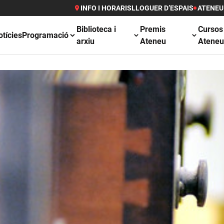
INFO I HORARIS
LLOGUER D’ESPAIS
ATENEU
Biblioteca i
Premis
Cursos
otícies
Programació
arxiu
Ateneu
Atene