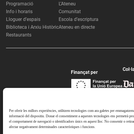
Programació
L’Ateneu
Info i horaris
Comunitat
Lloguer d’espais
Escola d’escriptura
Biblioteca i Arxiu Històric
Ateneu en directe
Restaurants
Col·l
Finançat per
Per oferir les millors experiències, utilitzem tecnologies com ara galetes per emmagatzemar
informació del dispositiu. Donar el consentiment a aquestes tecnologies ens permetrà pr
el comportament de navegació o identificadors únics en aquest lloc. No consentir o retira
afectar negativament determinades característiques i funcions.