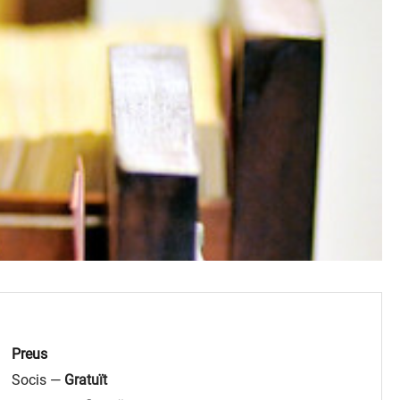
Preus
Socis —
Gratuït