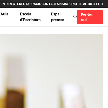
 EN DIRECTE
RESTAURACIÓ
CONTACTA’NS
INSCRIU-TE AL BUTLLETÍ
 Aula
Escola
Espai
Fes-te'n
u
d’Escriptura
premsa
soci