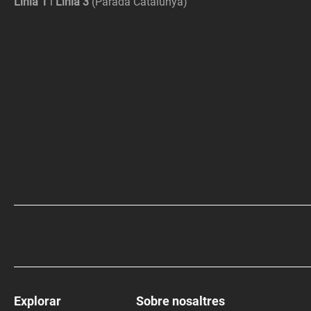
Línia 1
i
Línia 3
(Parada Catalunya)
Explorar
Sobre nosaltres