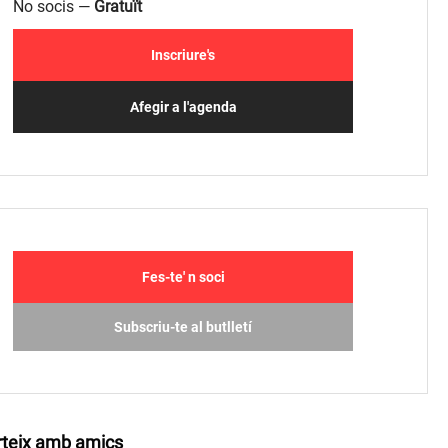
No socis —
Gratuït
Inscriure's
Afegir a l'agenda
Fes-te' n soci
Subscriu-te al butlletí
teix amb amics