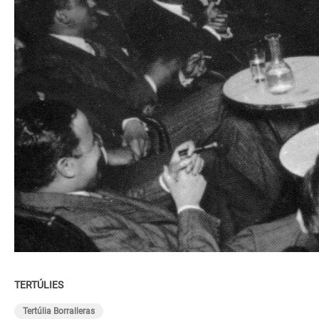
TERTÚLIES
Tertúlia Borralleras