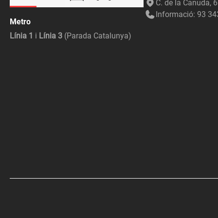
C. de la Canuda, 
Informació: 93 34
Metro
Línia 1
i
Línia 3
(Parada Catalunya)