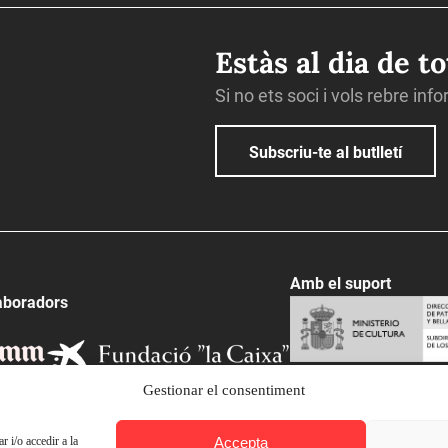
Estàs al dia de t
Si no ets soci i vols rebre inf
Subscriu-te al butlletí
Amb el suport
aboradors
Gestionar el consentiment
Accepta
 i/o accedir a la