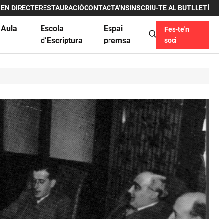
 EN DIRECTE
RESTAURACIÓ
CONTACTA’NS
INSCRIU-TE AL BUTLLETÍ
 Aula
Escola
Espai
Fes-te'n
u
d’Escriptura
premsa
soci