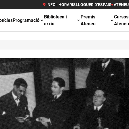
INFO I HORARIS
LLOGUER D’ESPAIS
ATENEU
Biblioteca i
Premis
Cursos
otícies
Programació
arxiu
Ateneu
Atene