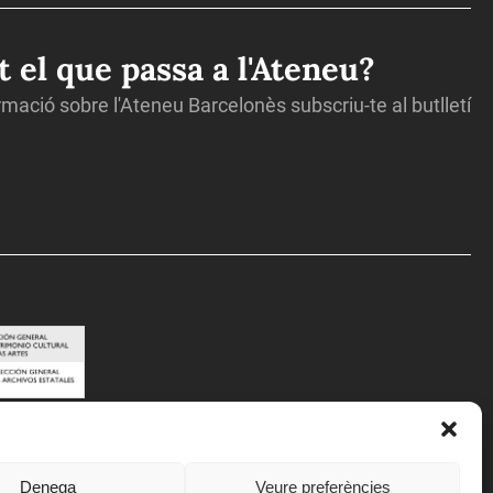
ot el que passa a l'Ateneu?
ormació sobre l'Ateneu Barcelonès subscriu-te al butlletí
Denega
Veure preferències