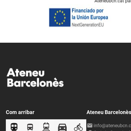
Ateneubcn.cat par
Com arribar
Ateneu Barcelonè
info@ateneubcn.c