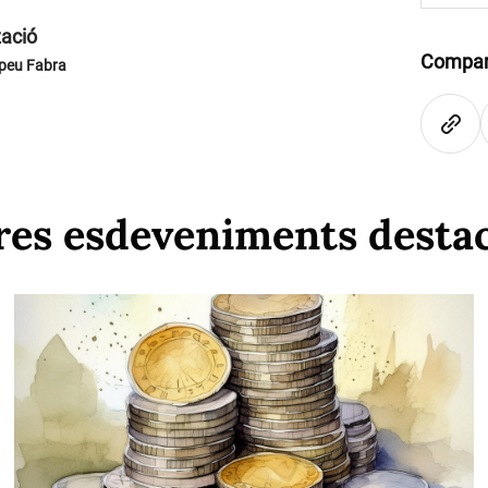
zació
Compar
peu Fabra
res esdeveniments desta