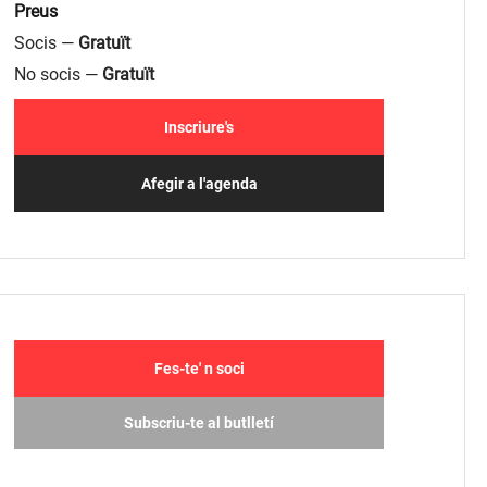
Preus
Socis —
Gratuït
No socis —
Gratuït
Inscriure's
Afegir a l'agenda
Fes-te' n soci
Subscriu-te al butlletí