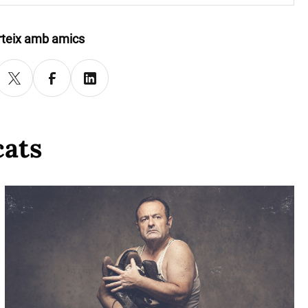
teix amb amics
cats