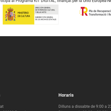
ticipa al Programa KIT DIGITAL, finançat per la Unió Europea-N
s
Horaris
at
Dilluns a dissabte de 9:00 a 