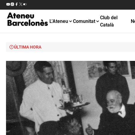
Club del
L’Ateneu
Comunitat
N
Català
ÚLTIMA HORA