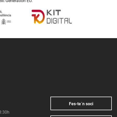
ext Generation EU.
Fes-te´n soci
23:30h