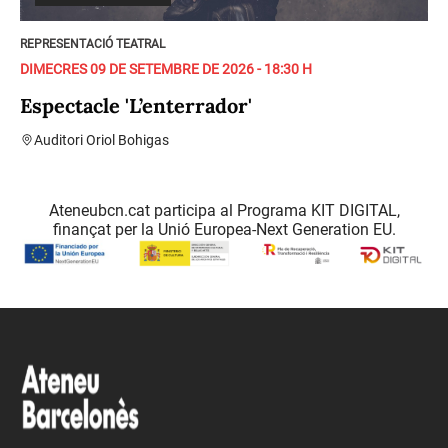
REPRESENTACIÓ TEATRAL
DIMECRES 09 DE SETEMBRE DE 2026 - 18:30 H
Espectacle 'L’enterrador'
Auditori Oriol Bohigas
Ateneubcn.cat participa al Programa KIT DIGITAL,
finançat per la Unió Europea-Next Generation EU.