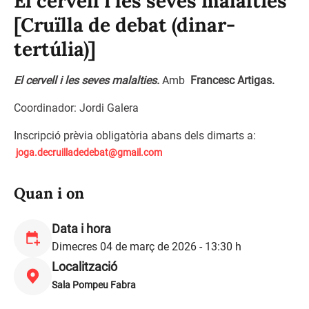
El cervell i les seves malalties
[Cruïlla de debat (dinar-
tertúlia)]
El cervell i les seves malalties
.
Amb
Francesc Artigas
.
Coordinador: Jordi Galera
Inscripció prèvia obligatòria abans dels dimarts a:
joga.decruilladedebat@gmail.
com
Quan i on
Data i hora
Dimecres 04 de març de 2026 - 13:30 h
Localització
Sala Pompeu Fabra