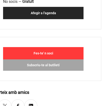
No socis —
Gratuït
Afegir a l'agenda
Fes-te' n soci
Subscriu-te al butlletí
teix amb amics