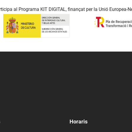
ticipa al Programa KIT DIGITAL, finançat per la Unió Europea-N
s
Horaris