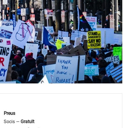
Preus
Socis —
Gratuït