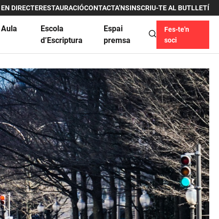
 EN DIRECTE
RESTAURACIÓ
CONTACTA’NS
INSCRIU-TE AL BUTLLETÍ
 Aula
Escola
Espai
Fes-te'n
u
d’Escriptura
premsa
soci