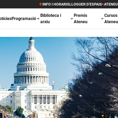
INFO I HORARIS
LLOGUER D’ESPAIS
ATENEU
Biblioteca i
Premis
Cursos
otícies
Programació
arxiu
Ateneu
Atene