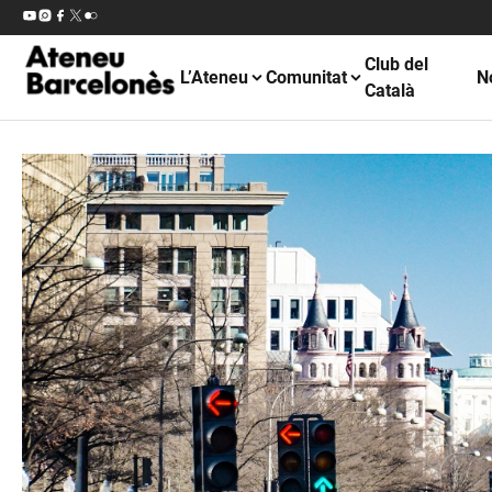
Club del
L’Ateneu
Comunitat
N
Català