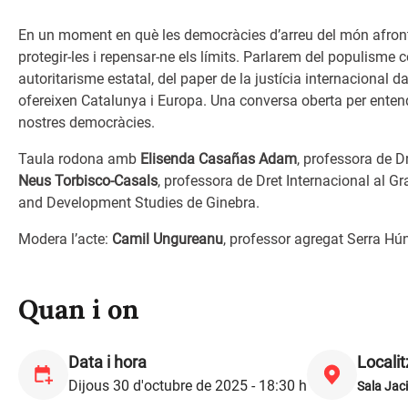
En un moment en què les democràcies d’arreu del món afronte
protegir-les i repensar-ne els límits. Parlarem del populisme co
autoritarisme estatal, del paper de la justícia internacional da
ofereixen Catalunya i Europa. Una conversa oberta per entend
nostres democràcies.
Taula rodona amb
Elisenda Casañas Adam
, professora de D
Neus Torbisco-Casals
, professora de Dret Internacional al Gr
and Development Studies de Ginebra.
Modera l’acte:
Camil Ungureanu
, professor agregat Serra Hún
Quan i on
Data i hora
Localit
Dijous 30 d'octubre de 2025 - 18:30 h
Sala Jac