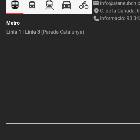
info@ateneubcn.c
C. de la Canuda, 
Informació: 93 34
Metro
Línia 1
i
Línia 3
(Parada Catalunya)