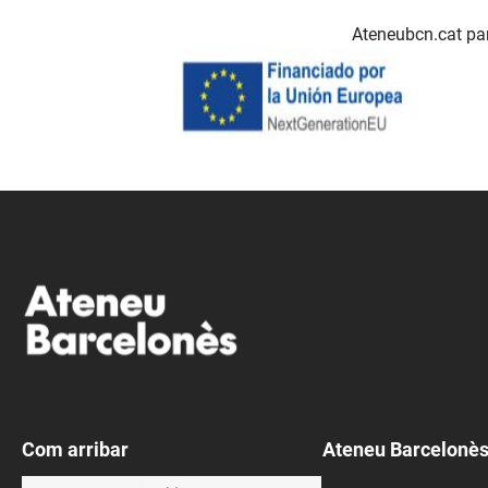
Ateneubcn.cat par
Com arribar
Ateneu Barcelonè