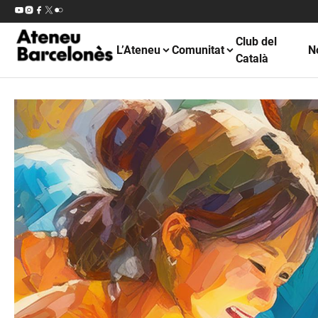
Club del
L’Ateneu
Comunitat
N
Català