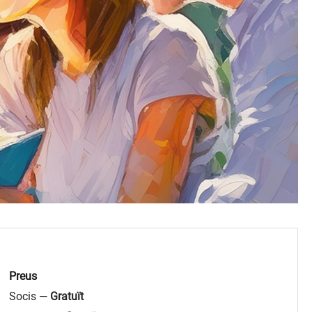
Preus
Socis —
Gratuït