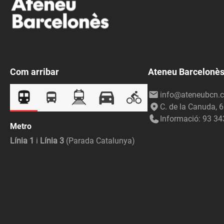
Com arribar
Ateneu Barcelonè
info@ateneubcn.c
C. de la Canuda, 
Informació: 93 34
Metro
Línia 1
i
Línia 3
(Parada Catalunya)