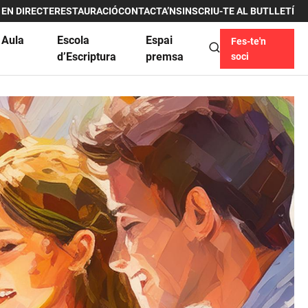
 EN DIRECTE
RESTAURACIÓ
CONTACTA’NS
INSCRIU-TE AL BUTLLETÍ
 Aula
Escola
Espai
Fes-te'n
u
d’Escriptura
premsa
soci