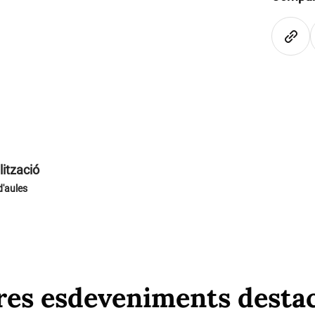
lització
'aules
res esdeveniments desta