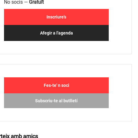
No socis —
Gratuït
Inscriure's
Afegir a l'agenda
Fes-te' n soci
Subscriu-te al butlletí
teix amb amics