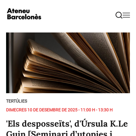
TERTÚLIES
DIMECRES 10 DE DESEMBRE DE 2025 - 11:00 H - 13:30 H
'Els desposseïts', d'Úrsula K.Le
Guin [Seminari d’utopies i