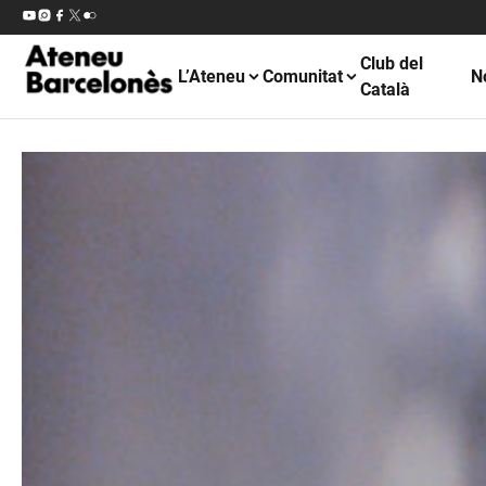
Club del
L’Ateneu
Comunitat
N
Català