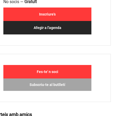
No socis —
Gratuït
Inscriure's
Afegir a l'agenda
Fes-te' n soci
Subscriu-te al butlletí
teix amb amics