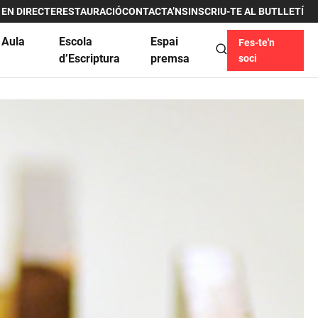
 EN DIRECTE
RESTAURACIÓ
CONTACTA’NS
INSCRIU-TE AL BUTLLETÍ
 Aula
Escola
Espai
Fes-te'n
u
d’Escriptura
premsa
soci