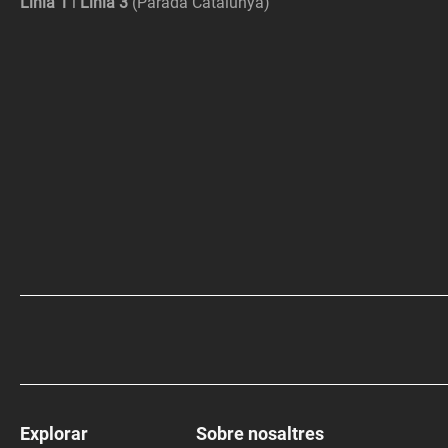
Línia 1
i
Línia 3
(Parada Catalunya)
Explorar
Sobre nosaltres