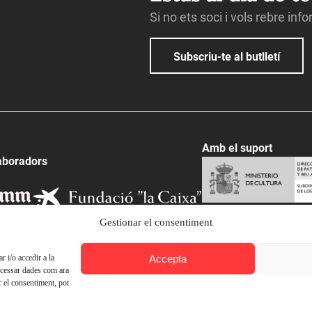
Si no ets soci i vols rebre inf
Subscriu-te al butlletí
Amb el suport
aboradors
Gestionar el consentiment
Accepta
 i/o accedir a la
ocessar dades com ara
r el consentiment, pot
© Ateneu Barcelonès, 2026. Tots els drets reservats