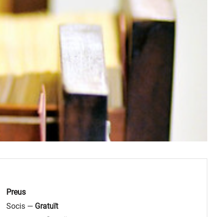
Preus
Socis —
Gratuït