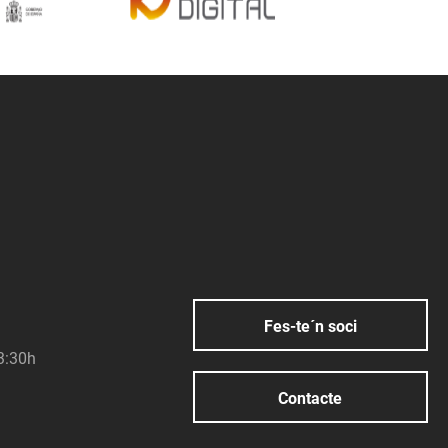
Fes-te´n soci
23:30h
Contacte