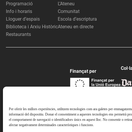
Programació
L’Ateneu
Info i horaris
Comunitat
Lloguer d’espais
Escola d’escriptura
Biblioteca i Arxiu Històric
Ateneu en directe
Restaurants
Col·l
Finançat per
Per oferir les millors experiències, utilitzem tecnologies com ara galetes per emmagatzemar
informació del dispositiu. Donar el consentiment a aquestes tecnologies ens permetrà pr
el comportament de navegació o identificadors únics en aquest lloc. No consentir o retira
afectar negativament determinades característiques i funcions.