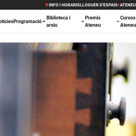
INFO I HORARIS
LLOGUER D’ESPAIS
ATENEU
Biblioteca i
Premis
Cursos
otícies
Programació
arxiu
Ateneu
Atene