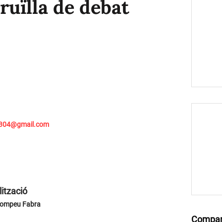
ruïlla de debat
2304@gmail.com
ització
Pompeu Fabra
Compar