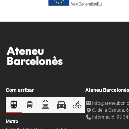
Com arribar
Ateneu Barcelonè
info@ateneubcn.c
C. de la Canuda, 
Informació: 93 34
Metro