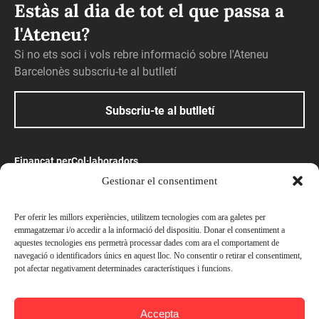
Estàs al dia de tot el que passa a
l'Ateneu?
Si no ets soci i vols rebre informació sobre l'Ateneu
Barcelonès subscriu-te al butlletí
Subscriu-te al butlletí
Finançat per
Col·laboradors
Gestionar el consentiment
Amb el suport
Per oferir les millors experiències, utilitzem tecnologies com ara galetes per
emmagatzemar i/o accedir a la informació del dispositiu. Donar el consentiment a
aquestes tecnologies ens permetrà processar dades com ara el comportament de
navegació o identificadors únics en aquest lloc. No consentir o retirar el consentiment,
pot afectar negativament determinades característiques i funcions.
© Ateneu Barcelonès, 2026. Tots els drets reservats
Accepta