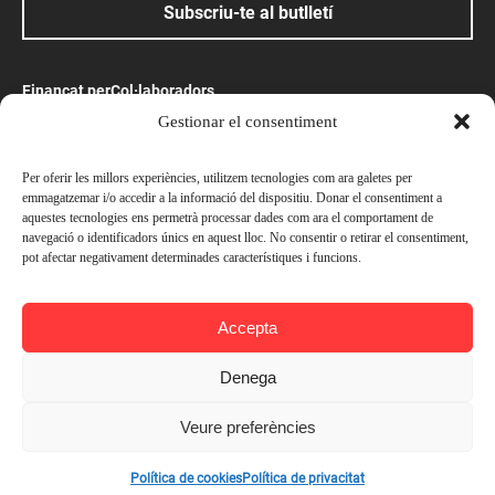
Subscriu-te al butlletí
Finançat per
Col·laboradors
Gestionar el consentiment
Amb el suport
Per oferir les millors experiències, utilitzem tecnologies com ara galetes per
emmagatzemar i/o accedir a la informació del dispositiu. Donar el consentiment a
aquestes tecnologies ens permetrà processar dades com ara el comportament de
navegació o identificadors únics en aquest lloc. No consentir o retirar el consentiment,
pot afectar negativament determinades característiques i funcions.
© Ateneu Barcelonès, 2026. Tots els drets reservats
Accepta
Preus
Avís legal
Política de privacitat
Socis —
Gratuït
Denega
Política de cookies
No socis —
Gratuït
Veure preferències
Contacta’ns
Afegir a l'agenda
Política de cookies
Política de privacitat