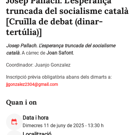
Josep Pallach: L’esperança
truncada del socialisme català
[Cruïlla de debat (dinar-
tertúlia)]
Josep Pallach.
L’esperança truncada del socialisme
català.
A càrrec de
Joan Safont
.
Coordinador: Juanjo Gonzalez
Inscripció prèvia obligatòria abans dels dimarts a:
jjgonzalez2304@gmail.com
Quan i on
Data i hora
Dimecres 11 de juny de 2025 - 13:30 h
Localització