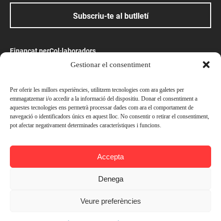
Subscriu-te al butlletí
Finançat per
Col·laboradors
Gestionar el consentiment
Amb el suport
Per oferir les millors experiències, utilitzem tecnologies com ara galetes per
emmagatzemar i/o accedir a la informació del dispositiu. Donar el consentiment a
aquestes tecnologies ens permetrà processar dades com ara el comportament de
navegació o identificadors únics en aquest lloc. No consentir o retirar el consentiment,
pot afectar negativament determinades característiques i funcions.
Preus
© Ateneu Barcelonès, 2026. Tots els drets reservats
Socis —
Gratuït
Accepta
Avís legal
No socis —
Gratuït
Política de privacitat
Denega
Política de cookies
Inscriure's
Veure preferències
Contacta’ns
Afegir a l'agenda