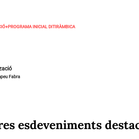
IÓ+PROGRAMA INICIAL DITIRÀMBICA
zació
mpeu Fabra
res esdeveniments desta