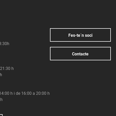
Fes-te´n soci
23:30h
Contacte
 21:30 h
 h
 14:00 h i de 16:00 a 20:00 h
 h