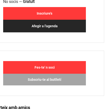
No socis —
Gratuït
Inscriure's
Afegir a l'agenda
Fes-te' n soci
Subscriu-te al butlletí
teix amb amics