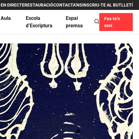
 EN DIRECTE
RESTAURACIÓ
CONTACTA’NS
INSCRIU-TE AL BUTLLETÍ
 Aula
Escola
Espai
Fes-te'n
u
d’Escriptura
premsa
soci