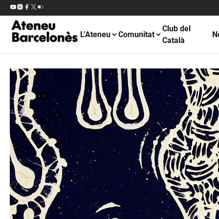
Club del
L’Ateneu
Comunitat
N
Català