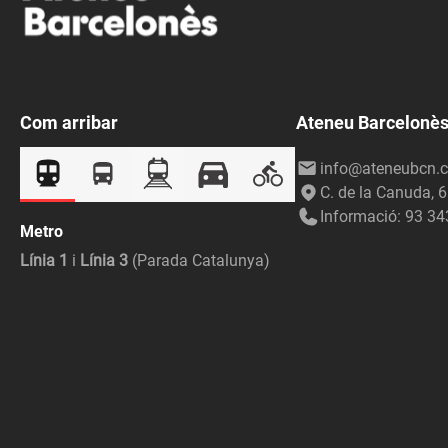
Com arribar
Ateneu Barcelonè
info@ateneubcn.c
C. de la Canuda, 
Informació: 93 34
Metro
Línia 1
i
Línia 3
(Parada Catalunya)