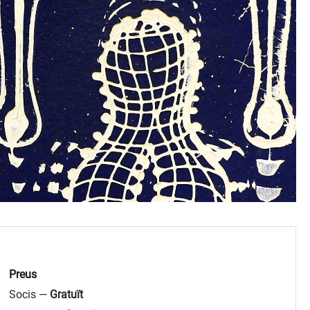
Preus
Socis —
Gratuït