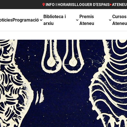
INFO I HORARIS
LLOGUER D’ESPAIS
ATENEU
Biblioteca i
Premis
Cursos
otícies
Programació
arxiu
Ateneu
Atene