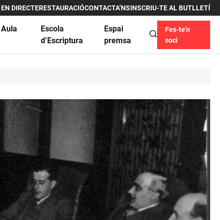
 EN DIRECTE
RESTAURACIÓ
CONTACTA’NS
INSCRIU-TE AL BUTLLETÍ
 Aula
Escola
Espai
Fes-te'n
u
d’Escriptura
premsa
soci