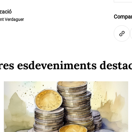
zació
Compar
int Verdaguer
res esdeveniments desta