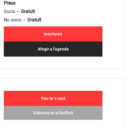
Preus
Socis —
Gratuït
No socis —
Gratuït
Inscriure's
Afegir a l'agenda
Fes-te' n soci
Subscriu-te al butlletí