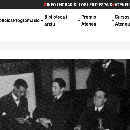
INFO I HORARIS
LLOGUER D’ESPAIS
ATENEU
Biblioteca i
Premis
Cursos
otícies
Programació
arxiu
Ateneu
Atene