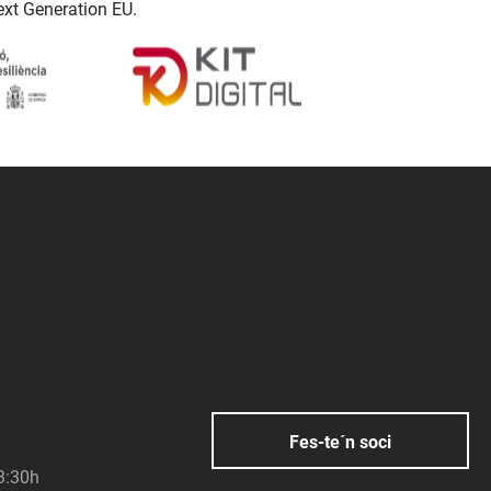
ext Generation EU.
Fes-te´n soci
23:30h