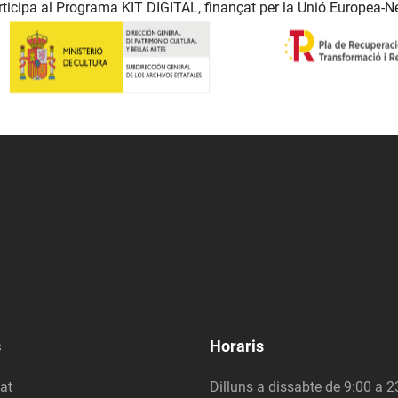
ticipa al Programa KIT DIGITAL, finançat per la Unió Europea-N
s
Horaris
at
Dilluns a dissabte de 9:00 a 