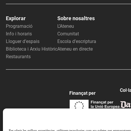
Explorar
Sobre nosaltres
Programació
L’Ateneu
Info i horaris
Comunitat
Lloguer d’espais
Escola d’escriptura
Biblioteca i Arxiu Històric
Ateneu en directe
Restaurants
Col·l
Finançat per
Per oferir les millors experiències, utilitzem tecnologies com ara galetes per emmagatzemar