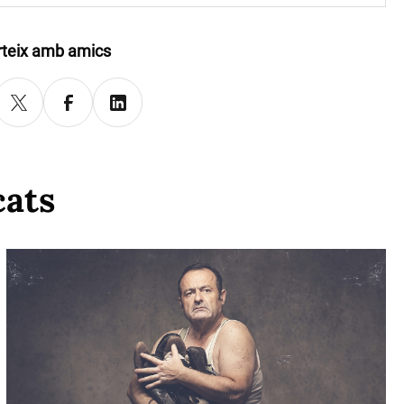
teix amb amics
cats