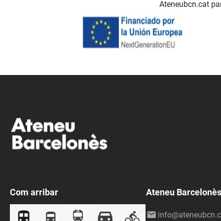
Ateneubcn.cat par
Com arribar
Ateneu Barcelonè
info@ateneubcn.c