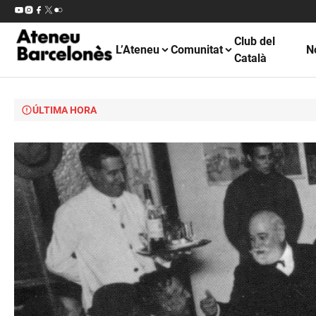
Club del
L’Ateneu
Comunitat
N
Català
ÚLTIMA HORA