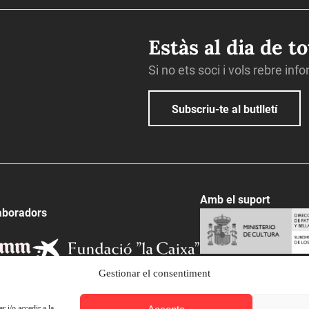
Estàs al dia de t
Si no ets soci i vols rebre inf
Subscriu-te al butlletí
Amb el suport
aboradors
Gestionar el consentiment
 i/o accedir a la