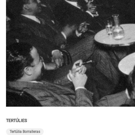
TERTÚLIES
Tertúlia Borralleras