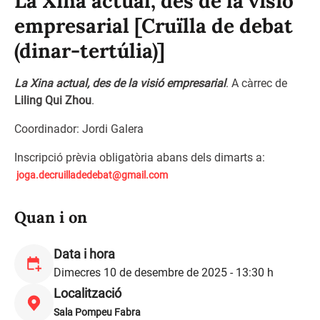
La Xina actual, des de la visió
empresarial [Cruïlla de debat
(dinar-tertúlia)]
La Xina actual, des de la visió empresarial
. A càrrec de
Liling Qui Zhou
.
Coordinador: Jordi Galera
Inscripció prèvia obligatòria abans dels dimarts a:
joga.decruilladedebat@gmail.
com
Quan i on
Data i hora
Dimecres 10 de desembre de 2025 - 13:30 h
Localització
Sala Pompeu Fabra