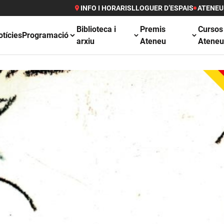
INFO I HORARIS
LLOGUER D’ESPAIS
ATENEU
Biblioteca i
Premis
Cursos
otícies
Programació
arxiu
Ateneu
Atene