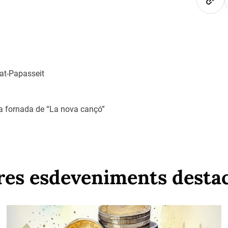
lvat-Papasseit
ra fornada de “La nova cançó”
res esdeveniments desta