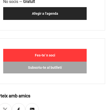
No socis —
Gratuït
Afegir a l'agenda
Fes-te' n soci
Subscriu-te al butlletí
teix amb amics