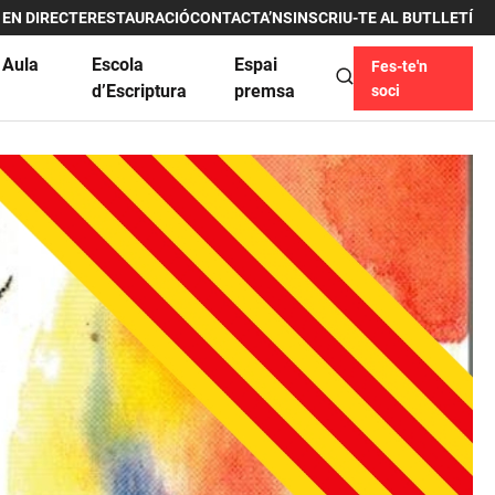
 EN DIRECTE
RESTAURACIÓ
CONTACTA’NS
INSCRIU-TE AL BUTLLETÍ
 Aula
Escola
Espai
Fes-te'n
u
d’Escriptura
premsa
soci