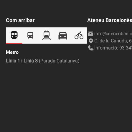
Com arribar
Ateneu Barcelonè
info@ateneubcn.c
C. de la Canuda, 
Informació: 93 34
Metro
Línia 1
i
Línia 3
(Parada Catalunya)