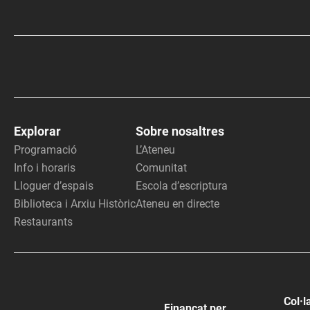
Explorar
Sobre nosaltres
Programació
L’Ateneu
Info i horaris
Comunitat
Lloguer d’espais
Escola d’escriptura
Biblioteca i Arxiu Històric
Ateneu en directe
Restaurants
Col·l
Finançat per