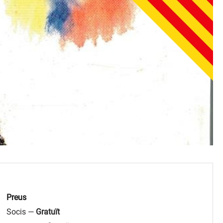
Preus
Socis —
Gratuït