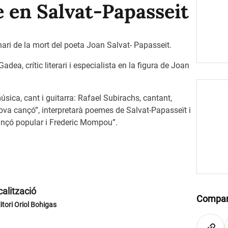
 en Salvat-Papasseit
ari de la mort del poeta Joan Salvat- Papasseit.
Gadea, crític literari i especialista en la figura de Joan
sica, cant i guitarra: Rafael Subirachs, cantant,
ova cançó”, interpretarà poemes de Salvat-Papasseït i
cançó popular i Frederic Mompou”.
alització
Compar
itori Oriol Bohigas