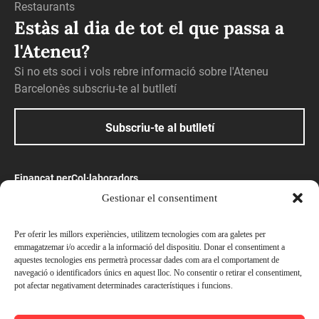
Restaurants
Estàs al dia de tot el que passa a
l'Ateneu?
Si no ets soci i vols rebre informació sobre l'Ateneu
Barcelonès subscriu-te al butlletí
Subscriu-te al butlletí
Finançat per
Col·laboradors
Gestionar el consentiment
Amb el suport
Per oferir les millors experiències, utilitzem tecnologies com ara galetes per
emmagatzemar i/o accedir a la informació del dispositiu. Donar el consentiment a
aquestes tecnologies ens permetrà processar dades com ara el comportament de
navegació o identificadors únics en aquest lloc. No consentir o retirar el consentiment,
pot afectar negativament determinades característiques i funcions.
Preus