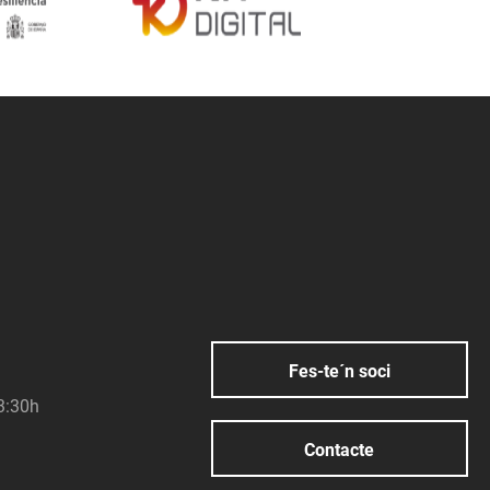
Fes-te´n soci
23:30h
Contacte