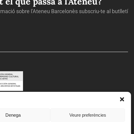
ot el que passa a l'Ateneu?
ormació sobre l'Ateneu Barcelonès subscriu-te al butlletí
Denega
Veure preferències