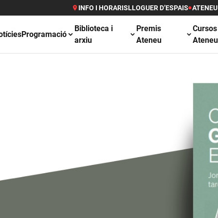
INFO I HORARIS
LLOGUER D’ESPAIS
ATENEU
Biblioteca i
Premis
Cursos
otícies
Programació
arxiu
Ateneu
Atene