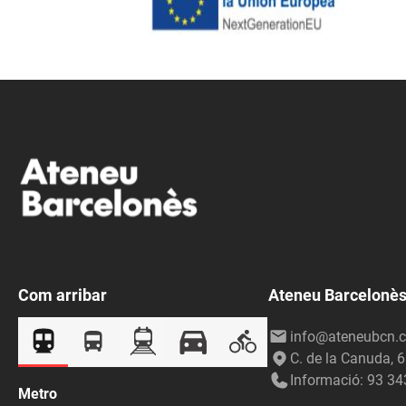
Com arribar
Ateneu Barcelonè
info@ateneubcn.c
C. de la Canuda, 
Informació: 93 34
Metro