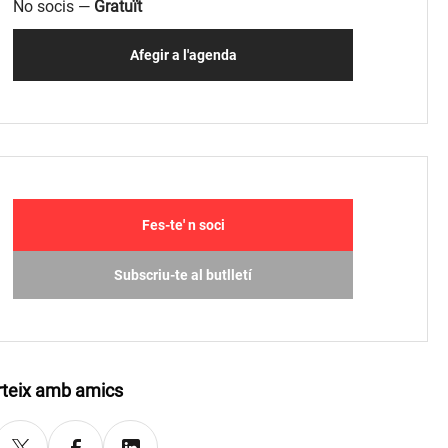
No socis —
Gratuït
Afegir a l'agenda
Fes-te' n soci
Subscriu-te al butlletí
teix amb amics