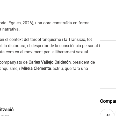
itorial Egales, 2026), una obra construïda en forma
a narrativa.
t en el context del tardofranquisme i la Transició, tot
 la dictadura, el despertar de la consciència personal i
nquista com en el moviment per l’alliberament sexual.
acompanyats de
Carles Vallejo Calderón
, president de
ranquisme, i
Mireia Clemente
, actriu, que farà una
Compar
ització