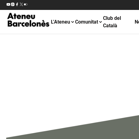
Club del
L’Ateneu
Comunitat
N
Català