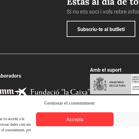
Estàs al dia de t
Si no ets soci i vols rebre inf
Subscriu-te al butlletí
Amb el suport
aboradors
Gestionar el consentiment
Accepta
 i/o accedir a la
ocessar dades com ara
r el consentiment, pot