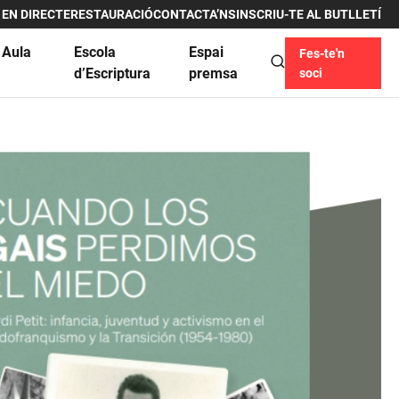
 EN DIRECTE
RESTAURACIÓ
CONTACTA’NS
INSCRIU-TE AL BUTLLETÍ
 Aula
Escola
Espai
Fes-te'n
u
d’Escriptura
premsa
soci