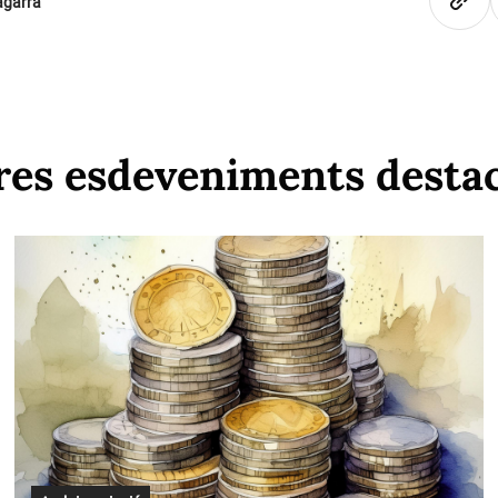
agarra
res esdeveniments desta