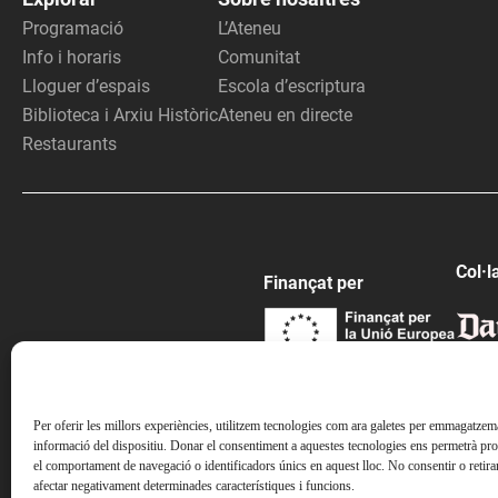
Programació
L’Ateneu
Info i horaris
Comunitat
Lloguer d’espais
Escola d’escriptura
Biblioteca i Arxiu Històric
Ateneu en directe
Restaurants
Col·l
Finançat per
Per oferir les millors experiències, utilitzem tecnologies com ara galetes per emmagatzemar
informació del dispositiu. Donar el consentiment a aquestes tecnologies ens permetrà pr
el comportament de navegació o identificadors únics en aquest lloc. No consentir o retira
afectar negativament determinades característiques i funcions.