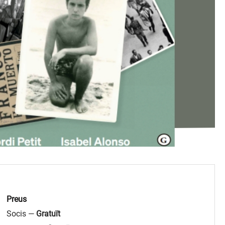
Preus
Socis —
Gratuït