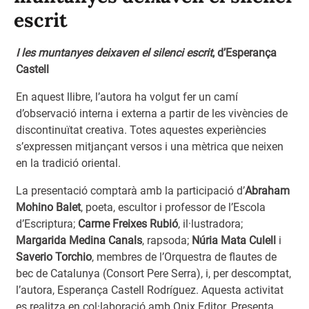
escrit
I les muntanyes deixaven el silenci escrit
, d’Esperança
Castell
En aquest llibre, l’autora ha volgut fer un camí
d’observació interna i externa a partir de les vivències de
discontinuïtat creativa. Totes aquestes experiències
s’expressen mitjançant versos i una mètrica que neixen
en la tradició oriental.
La presentació comptarà amb la participació d’
Abraham
Mohino Balet
, poeta, escultor i professor de l’Escola
d’Escriptura;
Carme Freixes Rubió
, il·lustradora;
Margarida Medina Canals
, rapsoda;
Núria Mata Culell
i
Saverio Torchio
, membres de l’Orquestra de flautes de
bec de Catalunya (Consort Pere Serra), i, per descomptat,
l’autora, Esperança Castell Rodríguez. Aquesta activitat
es realitza en col·laboració amb Onix Editor. Presenta