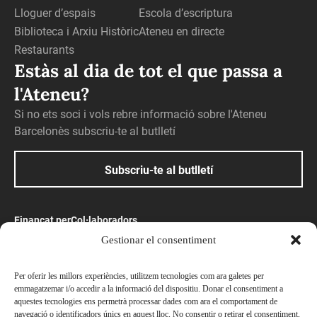
Lloguer d’espais
Escola d’escriptura
Biblioteca i Arxiu Històric
Ateneu en directe
Restaurants
Estàs al dia de tot el que passa a
l'Ateneu?
Si no ets soci i vols rebre informació sobre l'Ateneu
Barcelonès subscriu-te al butlletí
Subscriu-te al butlletí
Finançat per
Col·laboradors
Gestionar el consentiment
Amb el suport
Per oferir les millors experiències, utilitzem tecnologies com ara galetes per
emmagatzemar i/o accedir a la informació del dispositiu. Donar el consentiment a
aquestes tecnologies ens permetrà processar dades com ara el comportament de
navegació o identificadors únics en aquest lloc. No consentir o retirar el consentiment,