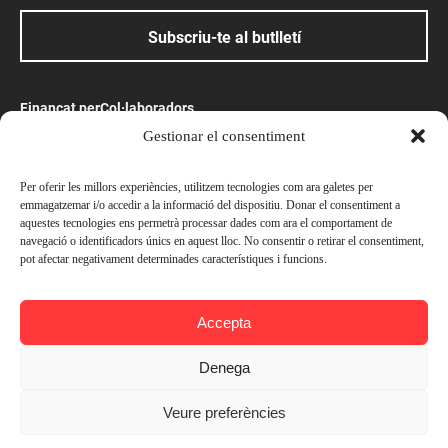
Subscriu-te al butlletí
Finançat per
Col·laboradors
Gestionar el consentiment
Amb el suport
Per oferir les millors experiències, utilitzem tecnologies com ara galetes per
emmagatzemar i/o accedir a la informació del dispositiu. Donar el consentiment a
aquestes tecnologies ens permetrà processar dades com ara el comportament de
navegació o identificadors únics en aquest lloc. No consentir o retirar el consentiment,
pot afectar negativament determinades característiques i funcions.
© Ateneu Barcelonès, 2026. Tots els drets reservats
Accepta
Preus
Avís legal
Política de privacitat
Socis —
Gratuït
Denega
Política de cookies
No socis —
Gratuït
Veure preferències
Contacta’ns
Afegir a l'agenda