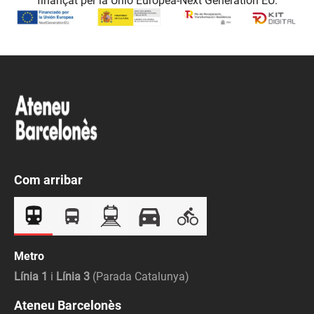
finançat per la Unió Europea-Next Generation EU.
Com arribar
Metro
Línia 1
i
Línia 3
(Parada Catalunya)
Ateneu Barcelonès