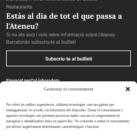
Restaurants
Estàs al dia de tot el que passa a
l'Ateneu?
Si no ets soci i vols rebre informació sobre l'Ateneu
Barcelonès subscriu-te al butlletí
Subscriu-te al butlletí
Finançat per
Col·laboradors
Gestionar el consentiment
Amb el suport
Per oferir les millors experiències, utilitzem tecnologies com ara galetes per
emmagatzemar i/o accedir a la informació del dispositiu. Donar el consentiment a
aquestes tecnologies ens permetrà processar dades com ara el comportament de
navegació o identificadors únics en aquest lloc. No consentir o retirar el consentiment,
pot afectar negativament determinades característiques i funcions.