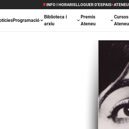
INFO I HORARIS
LLOGUER D’ESPAIS
ATENEU
Biblioteca i
Premis
Cursos
otícies
Programació
arxiu
Ateneu
Atene