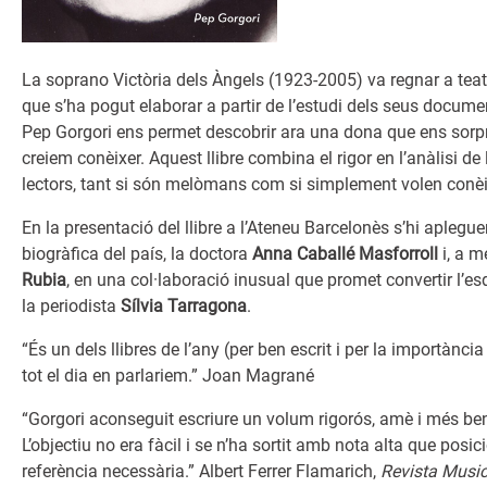
La soprano Victòria dels Àngels (1923-2005) va regnar a teatr
que s’ha pogut elaborar a partir de l’estudi dels seus docume
Pep Gorgori ens permet descobrir ara una dona que ens sorprè
creiem conèixer. Aquest llibre combina el rigor en l’anàlisi d
lectors, tant si són melòmans com si simplement volen conèixe
En la presentació del llibre a l’Ateneu Barcelonès s’hi apleg
biogràfica del país, la doctora
Anna Caballé Masforroll
i, a m
Rubia
, en una col·laboració inusual que promet convertir l’e
la periodista
Sílvia Tarragona
.
“És un dels llibres de l’any (per ben escrit i per la importànc
tot el dia en parlariem.” Joan Magrané
“Gorgori aconseguit escriure un volum rigorós, amè i més be
L’objectiu no era fàcil i se n’ha sortit amb nota alta que po
referència necessària.” Albert Ferrer Flamarich,
Revista Music