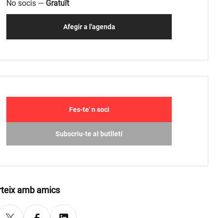
No socis —
Gratuït
Afegir a l'agenda
Fes-te' n soci
Subscriu-te al butlletí
teix amb amics