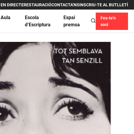
 EN DIRECTE
RESTAURACIÓ
CONTACTA’NS
INSCRIU-TE AL BUTLLETÍ
 Aula
Escola
Espai
Fes-te'n
u
d’Escriptura
premsa
soci