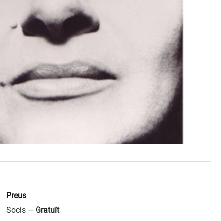
Preus
Socis —
Gratuït