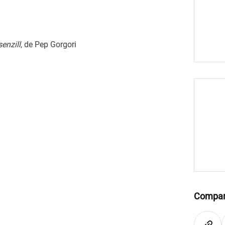
enzill
, de Pep Gorgori
Compar