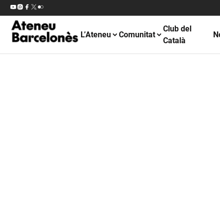
Club del
L’Ateneu
Comunitat
N
Català