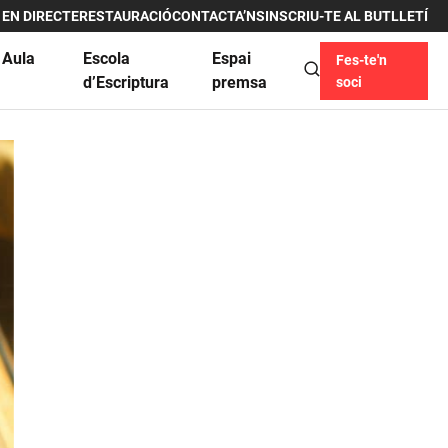
 EN DIRECTE
RESTAURACIÓ
CONTACTA’NS
INSCRIU-TE AL BUTLLETÍ
 Aula
Escola
Espai
Fes-te'n
u
d’Escriptura
premsa
soci