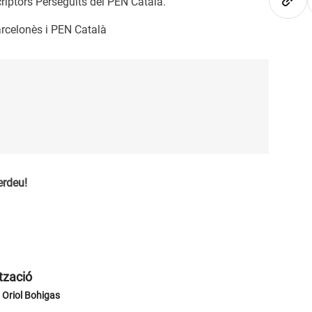
criptors Perseguits del PEN Català.
arcelonès i PEN Català
erdeu!
tzació
i Oriol Bohigas