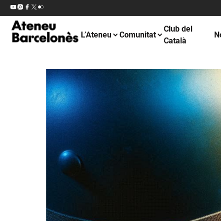
Club del
L’Ateneu
Comunitat
N
Català