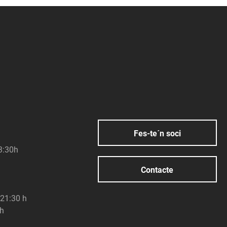
Fes-te´n soci
23:30h
Contacte
 21:30 h
 h