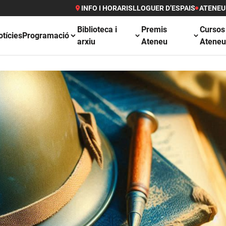
INFO I HORARIS
LLOGUER D’ESPAIS
ATENEU
Biblioteca i
Premis
Cursos
otícies
Programació
arxiu
Ateneu
Atene