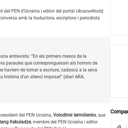
nt del PEN d’Ucraïna i editor del portal
UkraineWorld
,
 conversa amb la traductora, escriptora i periodista
 una entrevista: “En els primers mesos de la
ia paraules que corresponguessin als horrors de
e havíem de tornar a escriure, cadascú a la seva
 la història d’un silenci imposat” (diari ARA,
Compar
 i president del PEN Ucraïna,
Volodímir Iermólenko
, que
tang Kebuladze
, membre del PEN Ucraïna i editor