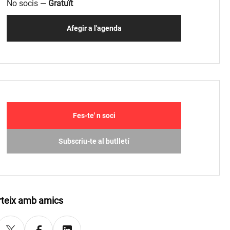
No socis —
Gratuït
Afegir a l'agenda
Fes-te' n soci
Subscriu-te al butlletí
teix amb amics