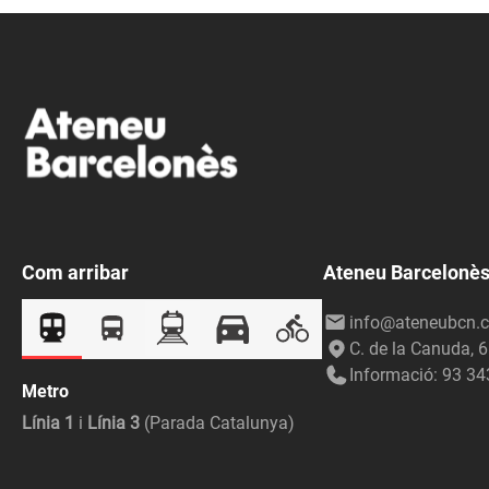
Com arribar
Ateneu Barcelonè
info@ateneubcn.c
C. de la Canuda, 
Informació: 93 34
Metro
Línia 1
i
Línia 3
(Parada Catalunya)