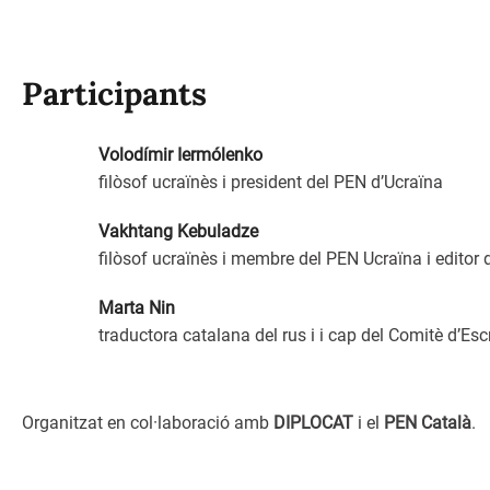
Participants
Volodímir Iermólenko
filòsof ucraïnès i president del PEN d’Ucraïna
Vakhtang Kebuladze
filòsof ucraïnès i membre del PEN Ucraïna i editor
Marta Nin
traductora catalana del rus i i cap del Comitè d’Es
Organitzat en col·laboració amb
DIPLOCAT
i el
PEN Català
.