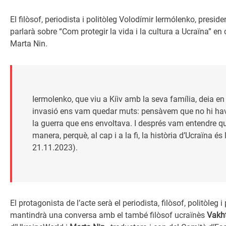
El filòsof, periodista i politòleg Volodímir Iermólenko, preside
parlarà sobre “Com protegir la vida i la cultura a Ucraïna” en
Marta Nin.
Iermolenko, que viu a Kíiv amb la seva família, deia en
invasió ens vam quedar muts: pensàvem que no hi hav
la guerra que ens envoltava. I després vam entendre qu
manera, perquè, al cap i a la fi, la història d’Ucraïna és
21.11.2023).
El protagonista de l’acte serà el periodista, filòsof, politòleg
mantindrà una conversa amb el també filòsof ucraïnès
Vakh