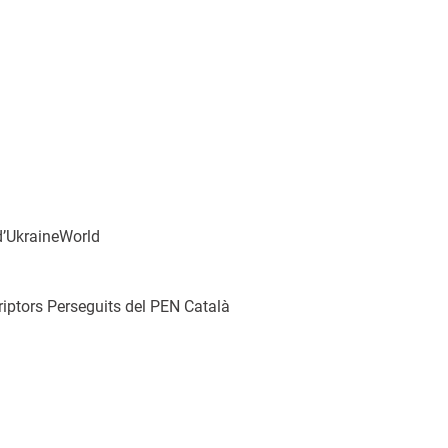
 d’UkraineWorld
criptors Perseguits del PEN Català