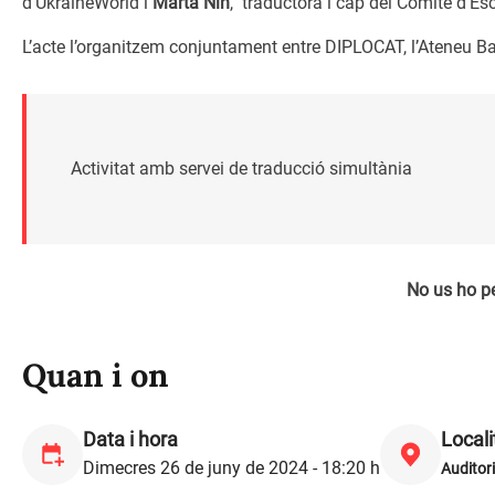
d’UkraineWorld i
Marta Nin
, traductora i cap del Comitè d’Es
L’acte l’organitzem conjuntament entre DIPLOCAT, l’Ateneu B
Activitat amb servei de traducció simultània
No us ho p
Quan i on
Data i hora
Locali
Dimecres 26 de juny de 2024 - 18:20 h
Auditor