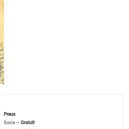
Preus
Socis —
Gratuït