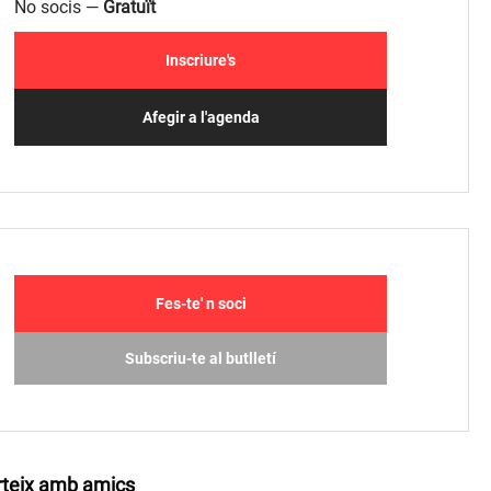
No socis —
Gratuït
Inscriure's
Afegir a l'agenda
Fes-te' n soci
Subscriu-te al butlletí
teix amb amics