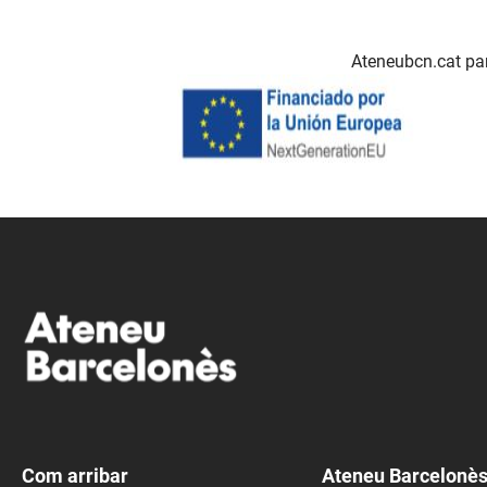
Ateneubcn.cat par
Com arribar
Ateneu Barcelonè