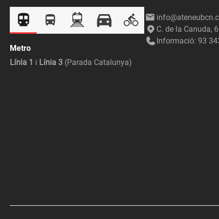
info@ateneubcn.c
C. de la Canuda, 
Informació: 93 34
Metro
Línia 1
i
Línia 3
(Parada Catalunya)