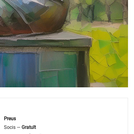
Preus
Socis —
Gratuït