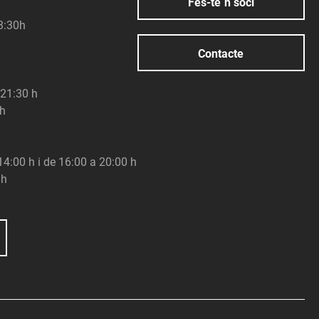
Fes-te´n soci
23:30h
Contacte
 21:30 h
 h
 14:00 h i de 16:00 a 20:00 h
 h