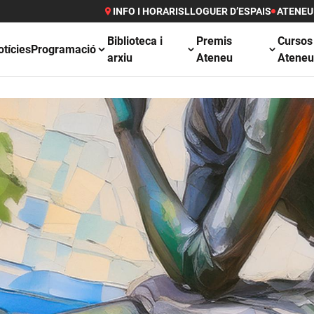
INFO I HORARIS
LLOGUER D’ESPAIS
ATENEU
Biblioteca i
Premis
Cursos
otícies
Programació
arxiu
Ateneu
Atene