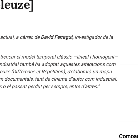
leuze]
actual, a càrrec de
David Ferragut,
investigador de la
trencar el
model temporal clàssic —lineal i homogeni—
 industrial també ha adoptat aquestes
alteracions com
euze (Différence et Répétition), s’elaborarà un mapa
 com documentals,
tant de cinema d’autor com industrial.
os o el passat perdut per sempre,
entre d’altres.”
Compar