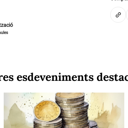
tzació
aules
res esdeveniments desta