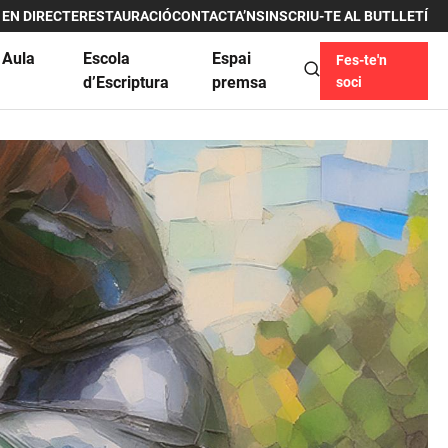
 EN DIRECTE
RESTAURACIÓ
CONTACTA’NS
INSCRIU-TE AL BUTLLETÍ
 Aula
Escola
Espai
Fes-te'n
u
d’Escriptura
premsa
soci