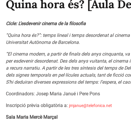
Quina hora és? [Aula De
Cicle: L’esdevenir cinema de la filosofia
“Quina hora és?”: temps lineal i temps desordenat al cinema 
Universitat Autònoma de Barcelona.
“El cinema modern, a partir de finals dels anys cinquanta, va 
per esdevenir desordenat. Des
dels anys vuitanta, el cinema
a recurs narratiu. A partir de les tres síntesis del
temps de Del
dels
signes temporals en pel·lícules actuals, tant de ficció
S’hi deduiran diverses
expressions del temps: l’espera, el ca
Coordinadors: Josep Maria Janué i Pere Pons
Inscripció prèvia obligatòria a:
jmjanue@telefonica.net
Sala Maria Mercè Marçal