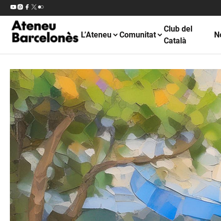
Club del
L’Ateneu
Comunitat
N
Català