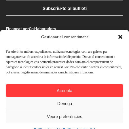
Subscriu-te al butlletí
Finançat per
Col·laboradors
Gestionar el consentiment
Amb el suport
Per oferir les millors experiències, utilitzem tecnologies com ara galetes per
emmagatzemar i/o accedir a la informació del dispositiu. Donar el consentiment a
aquestes tecnologies ens permetrà processar dades com ara el comportament de
navegació o identificadors únics en aquest lloc. No consentir o retirar el consentiment,
pot afectar negativament determinades característiques i funcions.
© Ateneu Barcelonès, 2026. Tots els drets reservats
Accepta
Preus
Avís legal
Política de privacitat
Socis —
Gratuït
Denega
Política de cookies
No socis —
Gratuït
Veure preferències
Contacta’ns
Afegir a l'agenda