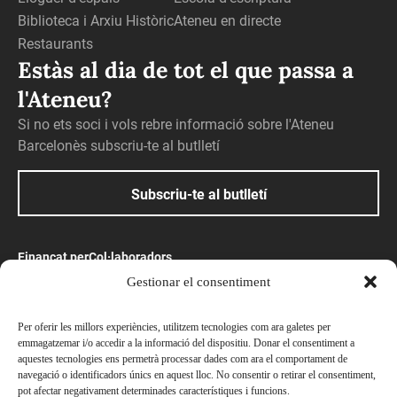
Biblioteca i Arxiu Històric
Ateneu en directe
Restaurants
Estàs al dia de tot el que passa a
l'Ateneu?
Si no ets soci i vols rebre informació sobre l'Ateneu
Barcelonès subscriu-te al butlletí
Subscriu-te al butlletí
Finançat per
Col·laboradors
Gestionar el consentiment
Amb el suport
Per oferir les millors experiències, utilitzem tecnologies com ara galetes per
emmagatzemar i/o accedir a la informació del dispositiu. Donar el consentiment a
aquestes tecnologies ens permetrà processar dades com ara el comportament de
navegació o identificadors únics en aquest lloc. No consentir o retirar el consentiment,
pot afectar negativament determinades característiques i funcions.