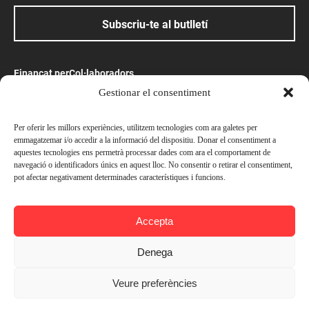
Subscriu-te al butlletí
Finançat per
Col·laboradors
Gestionar el consentiment
Amb el suport
Per oferir les millors experiències, utilitzem tecnologies com ara galetes per
emmagatzemar i/o accedir a la informació del dispositiu. Donar el consentiment a
aquestes tecnologies ens permetrà processar dades com ara el comportament de
navegació o identificadors únics en aquest lloc. No consentir o retirar el consentiment,
pot afectar negativament determinades característiques i funcions.
Preus
© Ateneu Barcelonès, 2026. Tots els drets reservats
Socis —
Gratuït
Accepta
Avís legal
No socis —
Gratuït
Política de privacitat
Denega
Política de cookies
Inscriure's
Veure preferències
Contacta’ns
Afegir a l'agenda