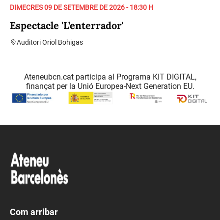
DIMECRES 09 DE SETEMBRE DE 2026 - 18:30 H
Espectacle 'L’enterrador'
Auditori Oriol Bohigas
Ateneubcn.cat participa al Programa KIT DIGITAL,
finançat per la Unió Europea-Next Generation EU.
Com arribar