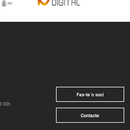
Fes-te´n soci
23:30h
Contacte