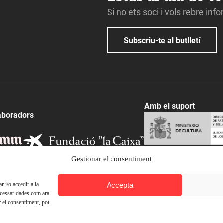
Si no ets soci i vols rebre inf
Subscriu-te al butlletí
Amb el suport
aboradors
Gestionar el consentiment
Accepta
 i/o accedir a la
ocessar dades com ara
r el consentiment, pot
© Ateneu Barcelonès, 2026. Tots els drets reservats