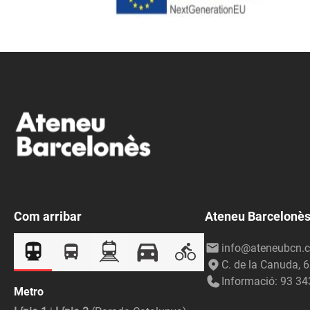
Com arribar
Ateneu Barcelonè
info@ateneubcn.c
C. de la Canuda, 
Informació: 93 34
Metro