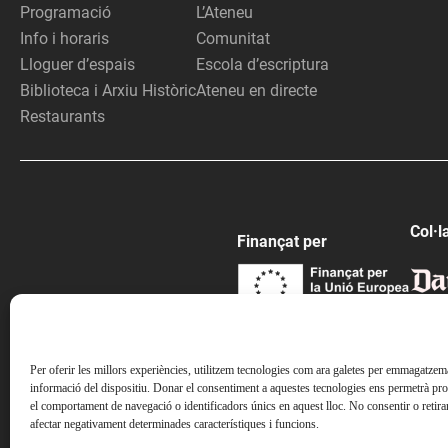
Programació
L’Ateneu
Info i horaris
Comunitat
Lloguer d’espais
Escola d’escriptura
Biblioteca i Arxiu Històric
Ateneu en directe
Restaurants
Col·l
Finançat per
Per oferir les millors experiències, utilitzem tecnologies com ara galetes per emmagatzemar
informació del dispositiu. Donar el consentiment a aquestes tecnologies ens permetrà pr
el comportament de navegació o identificadors únics en aquest lloc. No consentir o retira
afectar negativament determinades característiques i funcions.