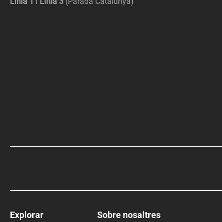
Línia 1
i
Línia 3
(Parada Catalunya)
Explorar
Sobre nosaltres