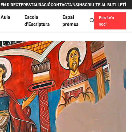
 EN DIRECTE
RESTAURACIÓ
CONTACTA’NS
INSCRIU-TE AL BUTLLETÍ
 Aula
Escola
Espai
Fes-te'n
u
d’Escriptura
premsa
soci