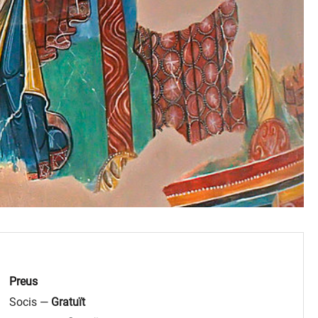
Preus
Socis —
Gratuït