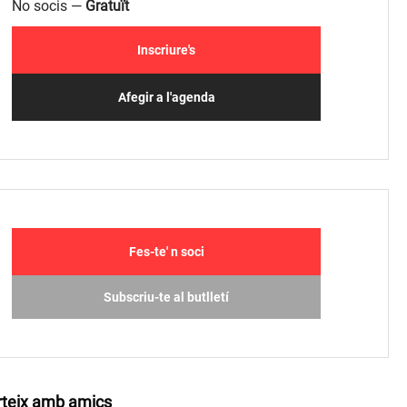
No socis —
Gratuït
Inscriure's
Afegir a l'agenda
Fes-te' n soci
Subscriu-te al butlletí
teix amb amics