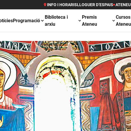
INFO I HORARIS
LLOGUER D’ESPAIS
ATENEU
Biblioteca i
Premis
Cursos
otícies
Programació
arxiu
Ateneu
Atene