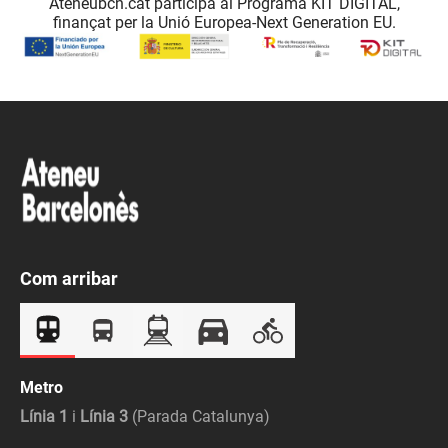
Ateneubcn.cat participa al Programa KIT DIGITAL,
finançat per la Unió Europea-Next Generation EU.
Com arribar
Metro
Línia 1
i
Línia 3
(Parada Catalunya)