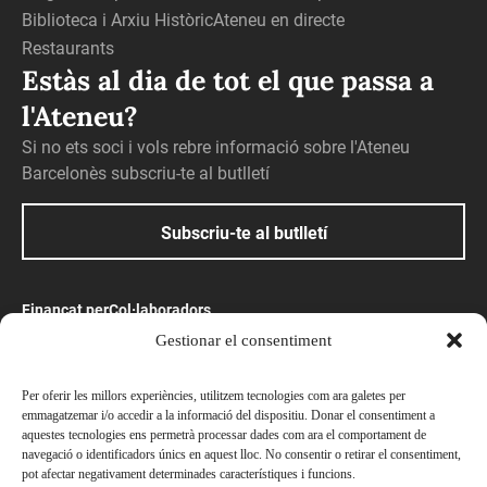
Biblioteca i Arxiu Històric
Ateneu en directe
Restaurants
Estàs al dia de tot el que passa a
l'Ateneu?
Si no ets soci i vols rebre informació sobre l'Ateneu
Barcelonès subscriu-te al butlletí
Subscriu-te al butlletí
Finançat per
Col·laboradors
Gestionar el consentiment
Amb el suport
Per oferir les millors experiències, utilitzem tecnologies com ara galetes per
emmagatzemar i/o accedir a la informació del dispositiu. Donar el consentiment a
aquestes tecnologies ens permetrà processar dades com ara el comportament de
navegació o identificadors únics en aquest lloc. No consentir o retirar el consentiment,
pot afectar negativament determinades característiques i funcions.