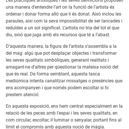
Les pràctiques artístiques i les seves definicions proposen
una manera d’entendre l’art on la funció de l’artista és
ordenar i donar forma allò que li és donat. Això inclou les
paraules, així com la seva impossibilitat de ser tancades i
reduïdes a un sol significat. L’artista no tria del tot el que
diu, sinó que juga amb els recursos que té a l’abast.
D’aquesta manera, la figura de l’artista s’assembla a la
del mag: algú que pot desplaçar objectes i transformar
les seves qualitats simbòliques, generant realitats i
amagant-ne d’altres per qüestionar la mateixa noció del
que és real. De forma semblant, aquesta tasca
mediúmica intenta canalitzar missatges o presències que
ens acompanyen i que només podem escoltar si hi
prestem atenció.
En aquesta exposició, ens hem centrat especialment en la
relació de les peces amb l’espai i les seves qualitats, en
com circular, escoltar, il·luminar o senyalar, portant fins al
límit el compromís amb aquesta noció de màgia.