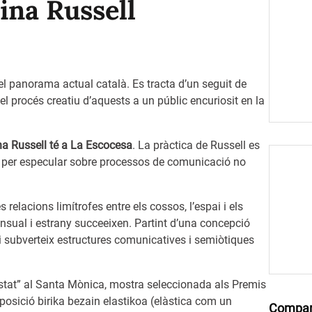
rina Russell
el panorama actual català. Es tracta d’un seguit de
r el procés creatiu d’aquests a un públic encuriosit en la
na Russell té a La Escocesa
. La pràctica de Russell es
base per especular sobre processos de comunicació no
 relacions limítrofes entre els cossos, l’espai i els
ensual i estrany succeeixen. Partint d’una concepció
i subverteix estructures comunicatives i semiòtiques
 costat” al Santa Mònica, mostra seleccionada als Premis
posició birika bezain elastikoa (elàstica com un
Compar