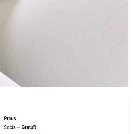
Preus
Socis —
Gratuït