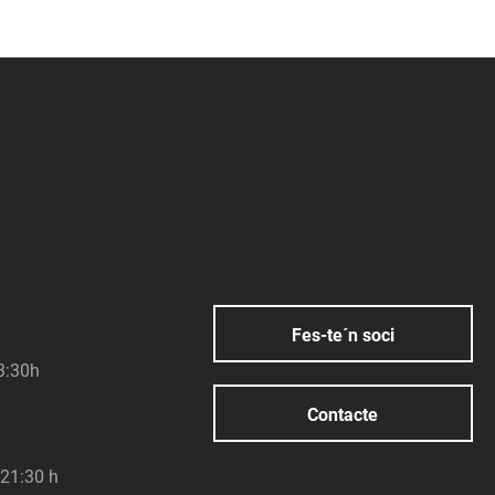
Fes-te´n soci
23:30h
Contacte
 21:30 h