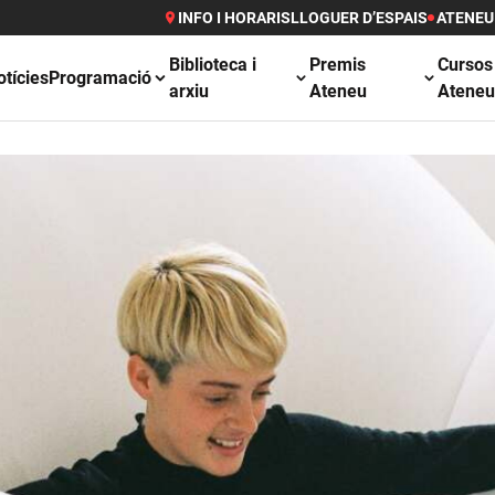
INFO I HORARIS
LLOGUER D’ESPAIS
ATENEU
Biblioteca i
Premis
Cursos
otícies
Programació
arxiu
Ateneu
Atene