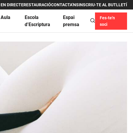
 EN DIRECTE
RESTAURACIÓ
CONTACTA’NS
INSCRIU-TE AL BUTLLETÍ
 Aula
Escola
Espai
Fes-te'n
u
d’Escriptura
premsa
soci