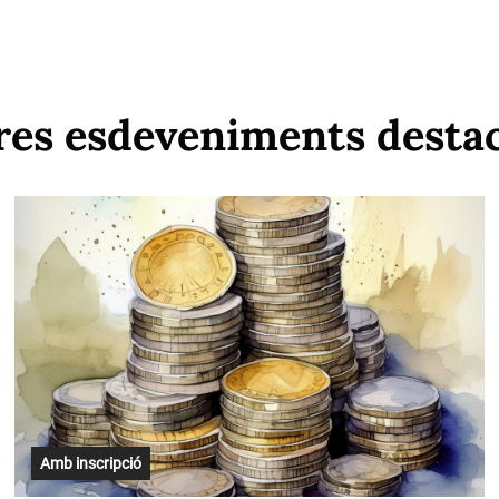
res esdeveniments desta
Amb inscripció