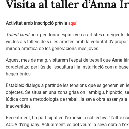
Visita al taller d’Anna I
Activitat amb inscripció prèvia
aquí
Talent Ixent
neix per donar espai i veu a artistes emergents d
visites als tallers dels i les artistes amb la voluntat d’apropa
mirada artística de les generacions més joves.
Aquest mes de maig, visitarem l’espai de treball que
Anna Iri
caracteritza per l’ús de l’escultura i la instal·lació com a 
hegemònics.
Estableix diàlegs a partir de les tensions que es generen en les
objectes. Se situa en una zona grisa on l’ambigu, hipnòtic, s
lúdica com a metodologia de treball, la seva obra assenyala 
inadvertides.
Recentment, ha participat en l’exposició col·lectiva “L’altre
ACCA d’enguany. Actualment, es pot veure la seva obra a l’ex