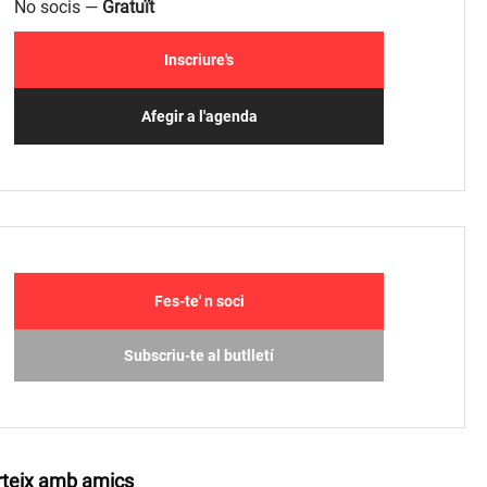
No socis —
Gratuït
Inscriure's
Afegir a l'agenda
Fes-te' n soci
Subscriu-te al butlletí
teix amb amics