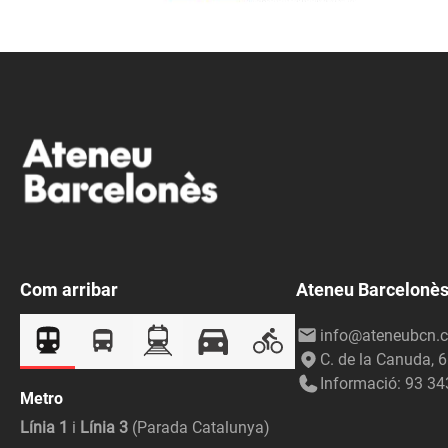
Com arribar
Ateneu Barcelonè
info@ateneubcn.c
C. de la Canuda, 
Informació: 93 34
Metro
Línia 1
i
Línia 3
(Parada Catalunya)