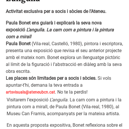
Activitat exclusiva per a socis i sòcies de l’Ateneu.
Paula Bonet ens guiarà i explicarà la seva nova
exposició
L’anguila. La carn com a pintura i la pintura
com a mirall
Paula Bonet
(Vila-real, Castelló, 1980), pintora i escriptora,
presenta una exposició que revisa el seu anterior projecte
amb el mateix nom. Bonet explora un llenguatge pictòric
al límit de la figuració i l’abstracció en diàleg amb la seva
obra escrita.
Les places són limitades per a socis i sòcies.
Si vols
apuntar-t’hi, demana la teva entrada a
. No te la perdis!
artsvisuals@ateneubcn.cat
Visitarem l’exposició
L’anguila
. La carn com a pintura i la
pintura com a mirall, de Paula Bonet (Vila-real, 1980), al
Museu Can Framis, acompanyats per la mateixa artista.
En aquesta proposta expositiva, Bonet reflexiona sobre el