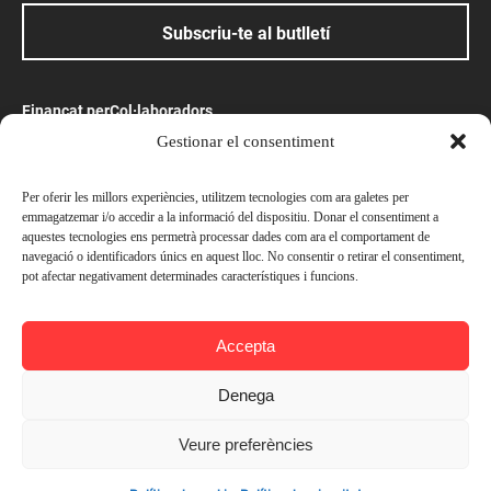
Subscriu-te al butlletí
Finançat per
Col·laboradors
Gestionar el consentiment
Amb el suport
Per oferir les millors experiències, utilitzem tecnologies com ara galetes per
emmagatzemar i/o accedir a la informació del dispositiu. Donar el consentiment a
aquestes tecnologies ens permetrà processar dades com ara el comportament de
navegació o identificadors únics en aquest lloc. No consentir o retirar el consentiment,
pot afectar negativament determinades característiques i funcions.
© Ateneu Barcelonès, 2026. Tots els drets reservats
Accepta
Avís legal
Política de privacitat
Denega
Preus
Política de cookies
Socis —
Gratuït Exclusiu socis
Veure preferències
Contacta’ns
Afegir a l'agenda