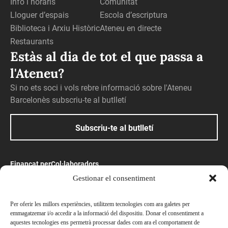
Info i horaris
Comunitat
Lloguer d’espais
Escola d’escriptura
Biblioteca i Arxiu Històric
Ateneu en directe
Restaurants
Estàs al dia de tot el que passa a
l'Ateneu?
Si no ets soci i vols rebre informació sobre l'Ateneu
Barcelonès subscriu-te al butlletí
Subscriu-te al butlletí
Finançat per
Col·laboradors
Gestionar el consentiment
Amb el suport
Per oferir les millors experiències, utilitzem tecnologies com ara galetes per
emmagatzemar i/o accedir a la informació del dispositiu. Donar el consentiment a
aquestes tecnologies ens permetrà processar dades com ara el comportament de