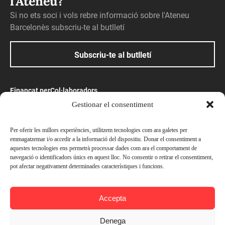
l'Ateneu?
Si no ets soci i vols rebre informació sobre l'Ateneu
Barcelonès subscriu-te al butlletí
Subscriu-te al butlletí
Finançat per
Col·laboradors
Gestionar el consentiment
Amb el suport
Per oferir les millors experiències, utilitzem tecnologies com ara galetes per
emmagatzemar i/o accedir a la informació del dispositiu. Donar el consentiment a
aquestes tecnologies ens permetrà processar dades com ara el comportament de
navegació o identificadors únics en aquest lloc. No consentir o retirar el consentiment,
pot afectar negativament determinades característiques i funcions.
© Ateneu Barcelonès, 2026. Tots els drets reservats
Accepta
Avís legal
Política de privacitat
Denega