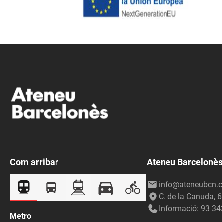
Com arribar
Ateneu Barcelonè
info@ateneubcn.c
C. de la Canuda, 
Informació: 93 34
Metro