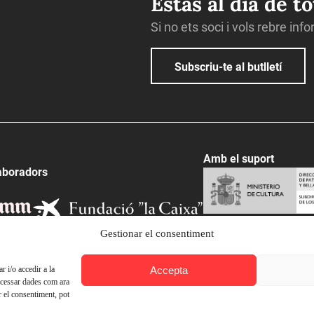
Estàs al dia de t
Si no ets soci i vols rebre inf
Subscriu-te al butlletí
Amb el suport
aboradors
Gestionar el consentiment
Accepta
 i/o accedir a la
ocessar dades com ara
r el consentiment, pot