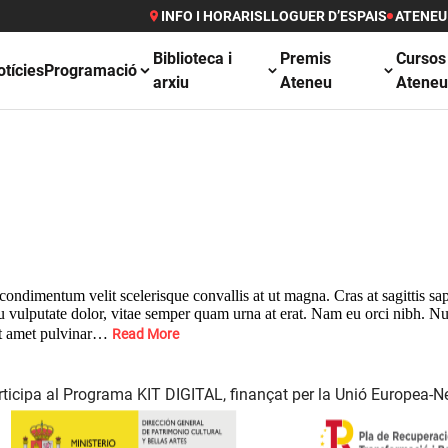
INFO I HORARIS
LLOGUER D’ESPAIS
ATENEU
Biblioteca i
Premis
Cursos
otícies
Programació
arxiu
Ateneu
Atene
condimentum velit scelerisque convallis at ut magna. Cras at sagittis sa
u vulputate dolor, vitae semper quam urna at erat. Nam eu orci nibh. Nul
sit amet pulvinar…
Read More
ticipa al Programa KIT DIGITAL, finançat per la Unió Europea-N