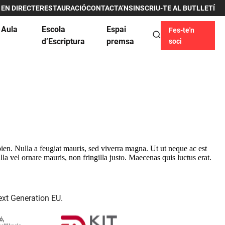
 EN DIRECTE
RESTAURACIÓ
CONTACTA’NS
INSCRIU-TE AL BUTLLETÍ
 Aula
Escola
Espai
Fes-te'n
u
d’Escriptura
premsa
soci
pien. Nulla a feugiat mauris, sed viverra magna. Ut ut neque ac est
la vel ornare mauris, non fringilla justo. Maecenas quis luctus erat.
ext Generation EU.