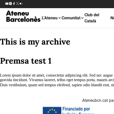
Club del
L’Ateneu
Comunitat
N
Català
This is my archive
Premsa test 1
Lorem ipsum dolor sit amet, consectetur adipiscing elit. Sed nec augue 
gravida tincidunt. Vivamus laoreet, tellus eget tempus porta, mauris arc
Duis vestibulum, quam sed tempus eleifend, sapien odio blandit erat, 
Ateneubcn.cat par