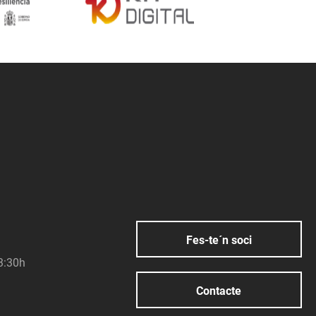
Fes-te´n soci
23:30h
Contacte