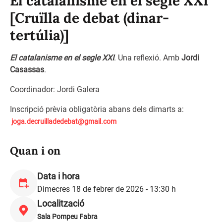
El catalanisme en el segle XXI
[Cruïlla de debat (dinar-
tertúlia)]
El catalanisme en el segle XXI
. Una reflexió. Amb
Jordi
Casassas
.
Coordinador: Jordi Galera
Inscripció prèvia obligatòria abans dels dimarts a:
joga.decruilladedebat@gmail.
com
Quan i on
Data i hora
Dimecres 18 de febrer de 2026 - 13:30 h
Localització
Sala Pompeu Fabra