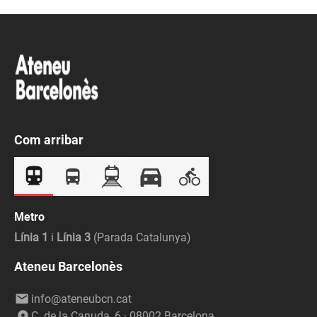
Com arribar
Metro
Línia 1
i
Línia 3
(Parada Catalunya)
Ateneu Barcelonès
info@ateneubcn.cat
C. de la Canuda, 6 · 08002 Barcelona