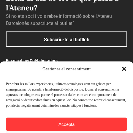
l'Ateneu?
Si no ets soci i vols rebre informació sobre l'Ateneu
Barcelonès subscriu-te al butlletí
Subscriu-te al butlletí
Finançat per
Col·laboradors
Gestionar el consentiment
Amb el suport
Per oferir les millors experiències, utilitzem tecnologies com ara galetes per
emmagatzemar i/o accedir a la informació del dispositiu. Donar el consentiment a
aquestes tecnologies ens permetrà processar dades com ara el comportament de
navegació o identificadors únics en aquest lloc. No consentir o retirar el consentiment,
pot afectar negativament determinades característiques i funcions.
Preus
© Ateneu Barcelonès, 2026. Tots els drets reservats
Socis —
Gratuït
Accepta
Avís legal
No socis —
Gratuït