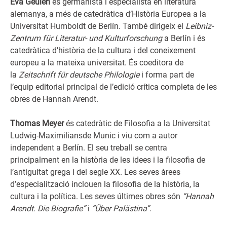
Eva Geulen
és germanista i especialista en literatura
alemanya, a més de catedràtica d’Història Europea a la
Universitat Humboldt de Berlín. També dirigeix el
Leibniz-
Zentrum für Literatur- und Kulturforschung
a Berlín i és
catedràtica d’història de la cultura i del coneixement
europeu a la mateixa universitat. És coeditora de
la
Zeitschrift für deutsche Philologie
i forma part de
l’equip editorial principal de l’edició crítica completa de les
obres de Hannah Arendt.
Thomas Meyer
és catedràtic de Filosofia a la Universitat
Ludwig-Maximiliansde Munic i viu com a autor
independent a Berlín. El seu treball se centra
principalment en la història de les idees i la filosofia de
l’antiguitat grega i del segle XX. Les seves àrees
d’especialització inclouen la filosofia de la història, la
cultura i la política. Les seves últimes obres són
“Hannah
Arendt. Die Biografie”
i
“Über Palästina”
.