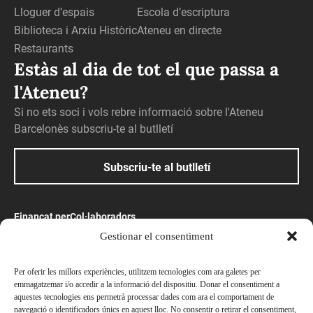
Lloguer d’espais
Escola d’escriptura
Biblioteca i Arxiu Històric
Ateneu en directe
Restaurants
Estàs al dia de tot el que passa a
l'Ateneu?
Si no ets soci i vols rebre informació sobre l'Ateneu
Barcelonès subscriu-te al butlletí
Subscriu-te al butlletí
Finançat per
Col·laboradors
Gestionar el consentiment
Amb el suport
Per oferir les millors experiències, utilitzem tecnologies com ara galetes per
emmagatzemar i/o accedir a la informació del dispositiu. Donar el consentiment a
aquestes tecnologies ens permetrà processar dades com ara el comportament de
navegació o identificadors únics en aquest lloc. No consentir o retirar el consentiment,