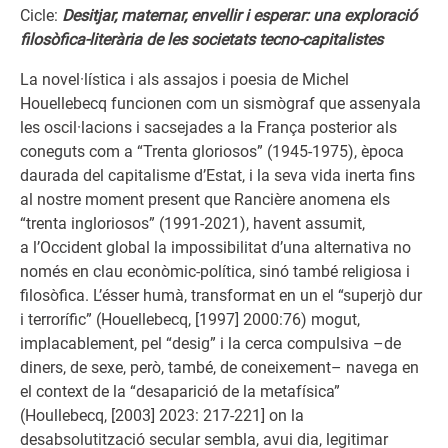
Cicle:
Desitjar, maternar, envellir i esperar: una exploració
filosòfica-literària de les societats tecno-capitalistes
La novel·lística i als assajos i poesia de Michel
Houellebecq funcionen com un sismògraf que assenyala
les oscil·lacions i sacsejades a la França posterior als
coneguts com a “Trenta gloriosos” (1945-1975), època
daurada del capitalisme d’Estat, i la seva vida inerta fins
al nostre moment present que Rancière anomena els
“trenta ingloriosos” (1991-2021), havent assumit,
a l’Occident global la impossibilitat d’una alternativa no
només en clau econòmic-política, sinó també religiosa i
filosòfica. L’ésser humà, transformat en un el “superjò dur
i terrorífic” (Houellebecq, [1997] 2000:76) mogut,
implacablement, pel “desig” i la cerca compulsiva –de
diners, de sexe, però, també, de coneixement– navega en
el context de la “desaparició de la metafísica”
(Houllebecq, [2003] 2023: 217-221] on la
desabsolutització secular sembla, avui dia, legitimar