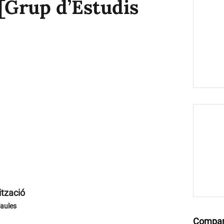
 [Grup d’Estudis
ització
'aules
Compar