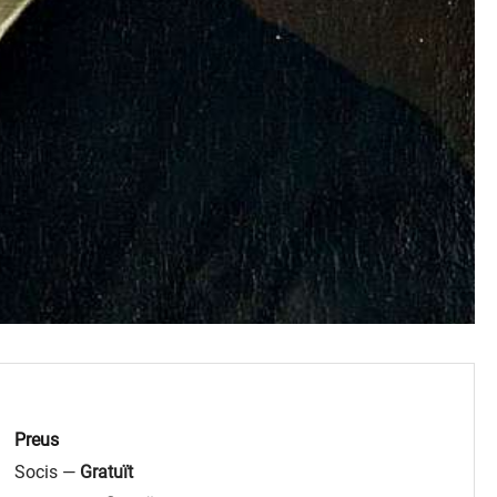
Preus
Socis —
Gratuït