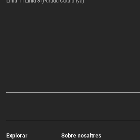
Línia 1
i
Línia 3
(Parada Catalunya)
Explorar
Sobre nosaltres