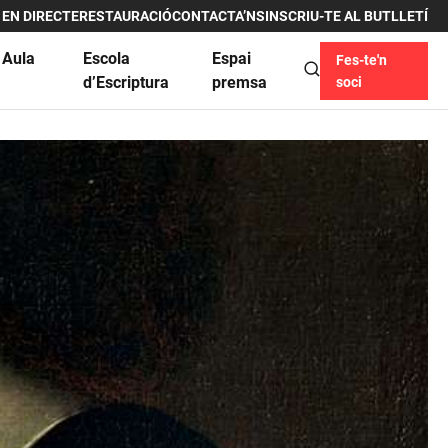
 EN DIRECTE
RESTAURACIÓ
CONTACTA’NS
INSCRIU-TE AL BUTLLETÍ
 Aula
Escola
Espai
Fes-te'n
u
d’Escriptura
premsa
soci