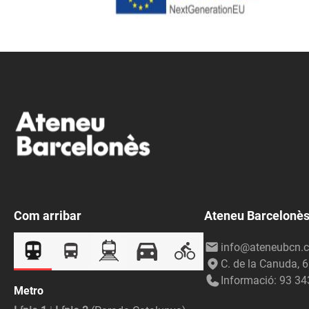
Com arribar
Ateneu Barcelonè
info@ateneubcn.c
C. de la Canuda, 
Informació: 93 34
Metro