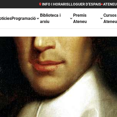
INFO I HORARIS
LLOGUER D’ESPAIS
ATENEU
Biblioteca i
Premis
Cursos
otícies
Programació
arxiu
Ateneu
Atene