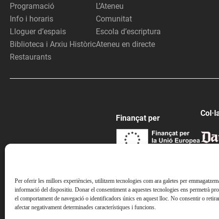
Programació
L’Ateneu
Info i horaris
Comunitat
Lloguer d’espais
Escola d’escriptura
Biblioteca i Arxiu Històric
Ateneu en directe
Restaurants
Col·l
Finançat per
Per oferir les millors experiències, utilitzem tecnologies com ara galetes per emmagatzemar
informació del dispositiu. Donar el consentiment a aquestes tecnologies ens permetrà pr
el comportament de navegació o identificadors únics en aquest lloc. No consentir o retira
afectar negativament determinades característiques i funcions.