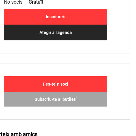
No socis —
Gratuït
Inscriure's
Afegir a l'agenda
Fes-te' n soci
Subscriu-te al butlletí
teix amb amics