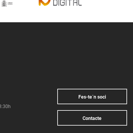
Fes-te´n soci
23:30h
Contacte