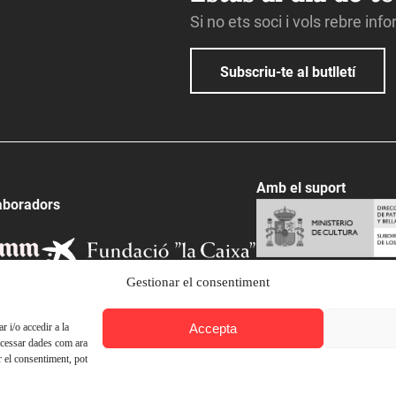
Si no ets soci i vols rebre inf
Subscriu-te al butlletí
Amb el suport
aboradors
Gestionar el consentiment
Accepta
 i/o accedir a la
ocessar dades com ara
r el consentiment, pot
© Ateneu Barcelonès, 2026. Tots els drets reservats