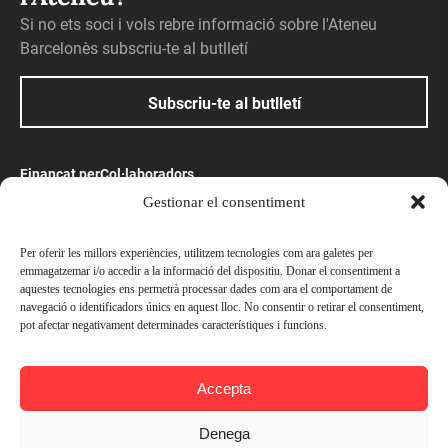
Si no ets soci i vols rebre informació sobre l'Ateneu
Barcelonès subscriu-te al butlletí
Subscriu-te al butlletí
Finançat per
Col·laboradors
Gestionar el consentiment
Amb el suport
Per oferir les millors experiències, utilitzem tecnologies com ara galetes per
emmagatzemar i/o accedir a la informació del dispositiu. Donar el consentiment a
aquestes tecnologies ens permetrà processar dades com ara el comportament de
navegació o identificadors únics en aquest lloc. No consentir o retirar el consentiment,
pot afectar negativament determinades característiques i funcions.
© Ateneu Barcelonès, 2026. Tots els drets reservats
Accepta
Preus
Avís legal
Política de privacitat
Socis —
Gratuït
Denega