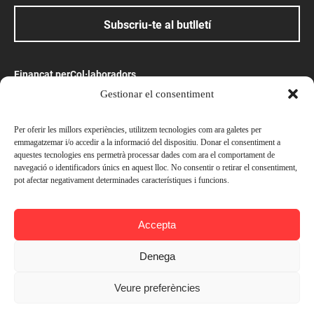
Subscriu-te al butlletí
Finançat per
Col·laboradors
Gestionar el consentiment
Amb el suport
Per oferir les millors experiències, utilitzem tecnologies com ara galetes per
emmagatzemar i/o accedir a la informació del dispositiu. Donar el consentiment a
aquestes tecnologies ens permetrà processar dades com ara el comportament de
navegació o identificadors únics en aquest lloc. No consentir o retirar el consentiment,
pot afectar negativament determinades característiques i funcions.
© Ateneu Barcelonès, 2026. Tots els drets reservats
Accepta
Preus
Avís legal
Política de privacitat
Socis —
Gratuït
Denega
Política de cookies
No socis —
Gratuït
Veure preferències
Contacta’ns
Afegir a l'agenda